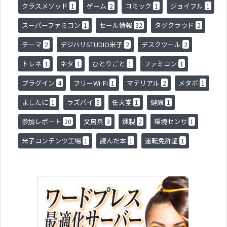
クラスメソッド
ゲーム
コミック
ジョイフル
1
2
1
1
スーパーファミコン
セール情報
タグクラウド
1
32
2
テーマ
デジハリSTUDIO米子
デスクツール
2
2
2
トレネ
ネタ
ひとりごと
ファミコン
1
1
1
1
プラグイン
フリーWi-Fi
マテリアル
メタボ
4
1
2
1
よしたに
ラズパイ
任天堂
健康
1
5
1
1
参加レポート
文房具
燻製
環境センサ
20
3
2
1
米子コンテンツ工場
読んだ本
運転免許証
1
1
1