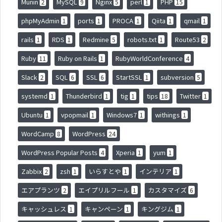
Munin
MySQL
Nginx
perl
PHP
2
9
5
1
15
phpMyAdmin
ports
PROCA
Qiita
qmail
1
1
1
1
1
rails
RDS
Redmine
robots.txt
Route53
1
1
5
1
2
Ruby
Ruby on Rails
RubyWorldConference
11
1
4
Slack
SQL
SSL
StartSSL
subversion
2
6
6
1
5
systemd
Thunderbird
tig
tips
Twitter
1
1
1
18
1
Ubuntu
vpopmail
Windows7
withings
1
1
1
1
WordCamp
WordPress
8
24
WordPress Popular Posts
Xperia
yum
4
1
1
Zabbix
zsh
いらすとや
インテリア
2
1
1
1
エアプランツ
エイプリルフール
カスタマイズ
2
1
6
キャッシュレス
キャンペーン
キングジム
1
1
1