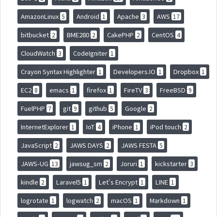
AmazonLinux
Android
Apache
AWS
5
1
3
17
bitbucket
BME280
CakePHP
CentOS
2
2
2
4
CloudWatch
CodeIgniter
3
1
Crayon Syntax Highlighter
Developers.IO
Dropbox
1
1
1
EC2
emacs
firefox
FireTV
FreeBSD
8
1
1
3
9
FuelPHP
git
github
Google
7
9
5
2
InternetExplorer
IoT
iPhone
iPod touch
1
4
1
2
JavaScript
JAWS DAYS
JAWS FESTA
2
2
5
JAWS-UG
jawsug_sm
Joruri
kickstarter
13
2
1
3
kindle
Laravel5
Let's Encrypt
LINE
2
1
1
1
logrotate
logwatch
macOS
Markdown
1
2
1
1