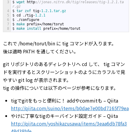
3
$
wget 
http
:
//jonas.nitro.dk/tig/releases/tig-1.2.1.ta
r.gz
4
$
tar 
zxf 
tig
-
1.2.1.tar.gz
5
$
cd
.
/
tig
-
1.2.1
6
$
.
/
configure
7
$
make 
prefix
=/
home
/
torut
8
$
make 
install 
prefix
=/
home
/
torut
これで /home/torut/bin に tig コマンドが入ります。
後は適時 PATH を通してください。
git リポジトリのあるディレクトリへ cd して、 tig コマン
ドを実行するとスクリーンショットのようにカラフルで見
やすい git log が表示されます。
tig の操作については以下のページが参考になります。
tigでgitをもっと便利に！ addやcommitも – Qiita
http://qiita.com/suino/items/b0dae7e00bd7165f79ea
やけに丁寧なtigのキーバインド設定ガイド – Qiita
http://qiita.com/yoshikazusawa/items/3eaa6db78fa3
48d38bfe