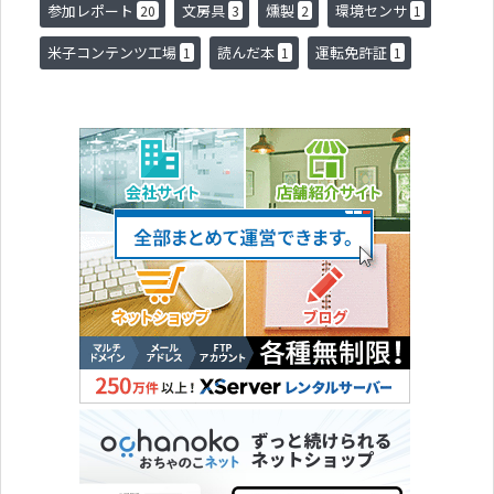
参加レポート
文房具
燻製
環境センサ
20
3
2
1
米子コンテンツ工場
読んだ本
運転免許証
1
1
1