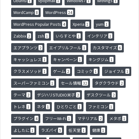
Ubuntu
vpopmail
Windows7
withings
1
1
1
1
WordCamp
WordPress
8
24
WordPress Popular Posts
Xperia
yum
4
1
1
Zabbix
zsh
いらすとや
インテリア
2
1
1
1
エアプランツ
エイプリルフール
カスタマイズ
2
1
6
キャッシュレス
キャンペーン
キングジム
1
1
1
クラスメソッド
ゲーム
コミック
ジョイフル
1
2
1
1
スーパーファミコン
セール情報
タグクラウド
1
32
2
テーマ
デジハリSTUDIO米子
デスクツール
2
2
2
トレネ
ネタ
ひとりごと
ファミコン
1
1
1
1
プラグイン
フリーWi-Fi
マテリアル
メタボ
4
1
2
1
よしたに
ラズパイ
任天堂
健康
1
5
1
1