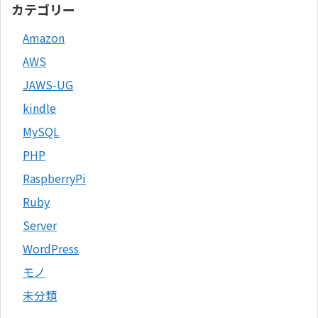
カテゴリー
Amazon
AWS
JAWS-UG
kindle
MySQL
PHP
RaspberryPi
Ruby
Server
WordPress
モノ
未分類