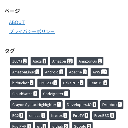
ページ
ABOUT
プライバシーポリシー
タグ
100均
Alexa
Amazon
AmazonGo
2
1
19
1
AmazonLinux
Android
Apache
AWS
5
1
3
17
bitbucket
BME280
CakePHP
CentOS
2
2
2
4
CloudWatch
CodeIgniter
3
1
Crayon Syntax Highlighter
Developers.IO
Dropbox
1
1
1
EC2
emacs
firefox
FireTV
FreeBSD
8
1
1
3
9
FuelPHP
git
github
Google
7
9
5
2