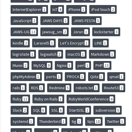
InternetExplorer
IoT
iPhone
iPod touch
1
4
1
2
JavaScript
JAWS DAYS
JAWS FESTA
2
2
5
JAWS-UG
jawsug_sm
Joruri
kickstarter
13
2
1
3
kindle
Laravel5
Let's Encrypt
LINE
2
1
1
1
logrotate
logwatch
macOS
Markdown
1
2
1
1
Munin
MySQL
Nginx
perl
PHP
2
9
5
1
15
phpMyAdmin
ports
PROCA
Qiita
qmail
1
1
1
1
1
rails
RDS
Redmine
robots.txt
Route53
1
1
5
1
2
Ruby
Ruby on Rails
RubyWorldConference
11
1
4
Slack
SQL
SSL
StartSSL
subversion
2
6
6
1
5
systemd
Thunderbird
tig
tips
Twitter
1
1
1
18
1