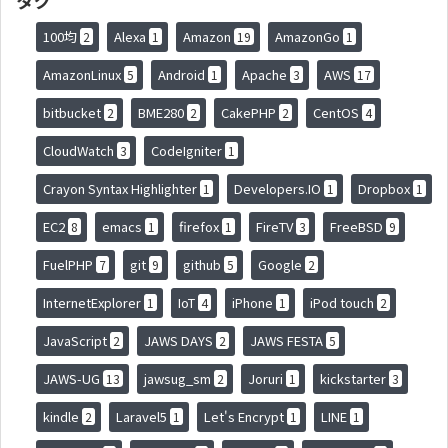
タグ
100均
Alexa
Amazon
AmazonGo
2
1
19
1
AmazonLinux
Android
Apache
AWS
5
1
3
17
bitbucket
BME280
CakePHP
CentOS
2
2
2
4
CloudWatch
CodeIgniter
3
1
Crayon Syntax Highlighter
Developers.IO
Dropbox
1
1
1
EC2
emacs
firefox
FireTV
FreeBSD
8
1
1
3
9
FuelPHP
git
github
Google
7
9
5
2
InternetExplorer
IoT
iPhone
iPod touch
1
4
1
2
JavaScript
JAWS DAYS
JAWS FESTA
2
2
5
JAWS-UG
jawsug_sm
Joruri
kickstarter
13
2
1
3
kindle
Laravel5
Let's Encrypt
LINE
2
1
1
1