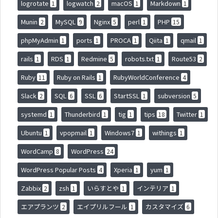
logrotate
logwatch
macOS
Markdown
1
2
1
1
Munin
MySQL
Nginx
perl
PHP
2
9
5
1
15
phpMyAdmin
ports
PROCA
Qiita
qmail
1
1
1
1
1
rails
RDS
Redmine
robots.txt
Route53
1
1
5
1
2
Ruby
Ruby on Rails
RubyWorldConference
11
1
4
Slack
SQL
SSL
StartSSL
subversion
2
6
6
1
5
systemd
Thunderbird
tig
tips
Twitter
1
1
1
18
1
Ubuntu
vpopmail
Windows7
withings
1
1
1
1
WordCamp
WordPress
8
24
WordPress Popular Posts
Xperia
yum
4
1
1
Zabbix
zsh
いらすとや
インテリア
2
1
1
1
エアプランツ
エイプリルフール
カスタマイズ
2
1
6