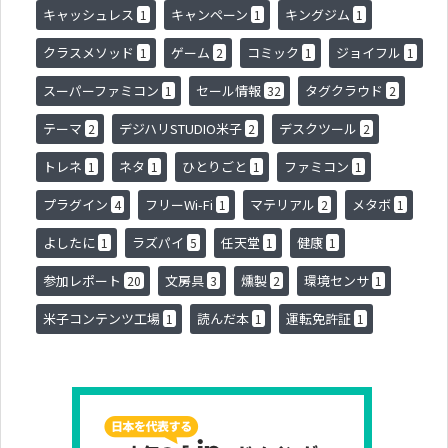
キャッシュレス
キャンペーン
キングジム
1
1
1
クラスメソッド
ゲーム
コミック
ジョイフル
1
2
1
1
スーパーファミコン
セール情報
タグクラウド
1
32
2
テーマ
デジハリSTUDIO米子
デスクツール
2
2
2
トレネ
ネタ
ひとりごと
ファミコン
1
1
1
1
プラグイン
フリーWi-Fi
マテリアル
メタボ
4
1
2
1
よしたに
ラズパイ
任天堂
健康
1
5
1
1
参加レポート
文房具
燻製
環境センサ
20
3
2
1
米子コンテンツ工場
読んだ本
運転免許証
1
1
1