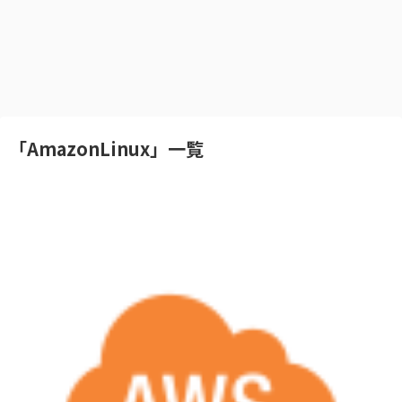
「
AmazonLinux
」
一覧