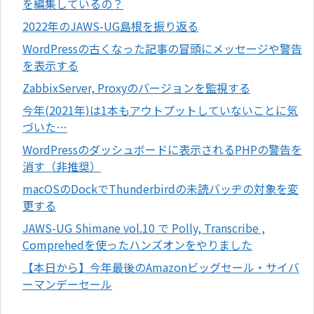
を編集しているの？
2022年のJAWS-UG島根を振り返る
WordPressの古くなった記事の冒頭にメッセージや警告
を表示する
ZabbixServer, Proxyのバージョンを監視する
今年(2021年)は1本もアウトプットしていないことに気
づいた…
WordPressのダッシュボードに表示されるPHPの警告を
消す（非推奨）
macOSのDockでThunderbirdの未読バッヂの対象を変
更する
JAWS-UG Shimane vol.10 で Polly, Transcribe ,
Comprehedを使ったハンズオンをやりました
【本日から】今年最後のAmazonビッグセール・サイバ
ーマンデーセール