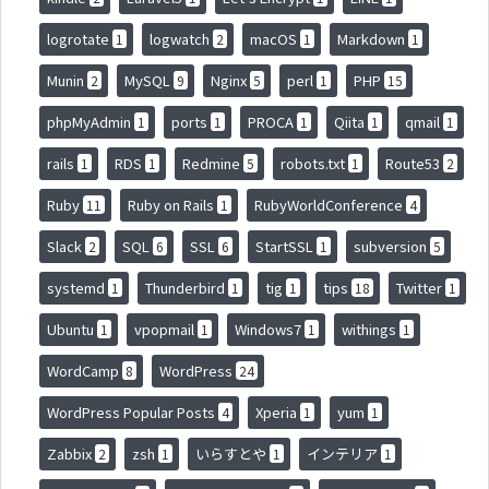
logrotate
logwatch
macOS
Markdown
1
2
1
1
Munin
MySQL
Nginx
perl
PHP
2
9
5
1
15
phpMyAdmin
ports
PROCA
Qiita
qmail
1
1
1
1
1
rails
RDS
Redmine
robots.txt
Route53
1
1
5
1
2
Ruby
Ruby on Rails
RubyWorldConference
11
1
4
Slack
SQL
SSL
StartSSL
subversion
2
6
6
1
5
systemd
Thunderbird
tig
tips
Twitter
1
1
1
18
1
Ubuntu
vpopmail
Windows7
withings
1
1
1
1
WordCamp
WordPress
8
24
WordPress Popular Posts
Xperia
yum
4
1
1
Zabbix
zsh
いらすとや
インテリア
2
1
1
1