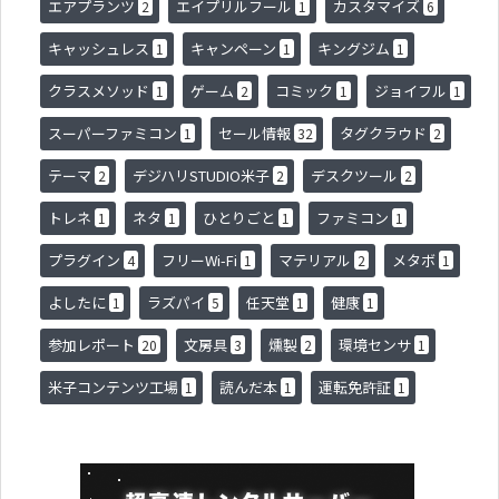
エアプランツ
エイプリルフール
カスタマイズ
2
1
6
キャッシュレス
キャンペーン
キングジム
1
1
1
クラスメソッド
ゲーム
コミック
ジョイフル
1
2
1
1
スーパーファミコン
セール情報
タグクラウド
1
32
2
テーマ
デジハリSTUDIO米子
デスクツール
2
2
2
トレネ
ネタ
ひとりごと
ファミコン
1
1
1
1
プラグイン
フリーWi-Fi
マテリアル
メタボ
4
1
2
1
よしたに
ラズパイ
任天堂
健康
1
5
1
1
参加レポート
文房具
燻製
環境センサ
20
3
2
1
米子コンテンツ工場
読んだ本
運転免許証
1
1
1