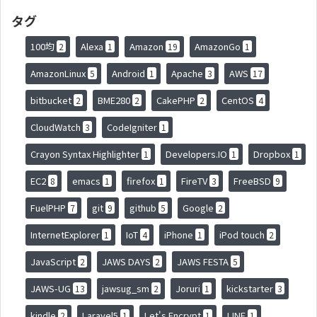
タグ
100均
Alexa
Amazon
AmazonGo
2
1
19
1
AmazonLinux
Android
Apache
AWS
5
1
3
17
bitbucket
BME280
CakePHP
CentOS
2
2
2
4
CloudWatch
CodeIgniter
3
1
Crayon Syntax Highlighter
Developers.IO
Dropbox
1
1
1
EC2
emacs
firefox
FireTV
FreeBSD
8
1
1
3
9
FuelPHP
git
github
Google
7
9
5
2
InternetExplorer
IoT
iPhone
iPod touch
1
4
1
2
JavaScript
JAWS DAYS
JAWS FESTA
2
2
5
JAWS-UG
jawsug_sm
Joruri
kickstarter
13
2
1
3
kindle
Laravel5
Let's Encrypt
LINE
2
1
1
1