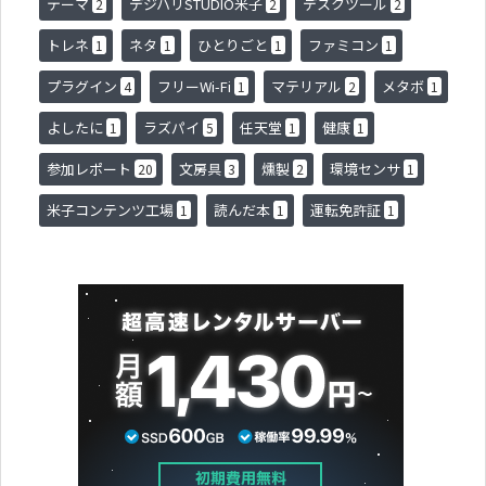
テーマ
デジハリSTUDIO米子
デスクツール
2
2
2
トレネ
ネタ
ひとりごと
ファミコン
1
1
1
1
プラグイン
フリーWi-Fi
マテリアル
メタボ
4
1
2
1
よしたに
ラズパイ
任天堂
健康
1
5
1
1
参加レポート
文房具
燻製
環境センサ
20
3
2
1
米子コンテンツ工場
読んだ本
運転免許証
1
1
1