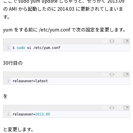
ここで sudo yum update しちゃうと、せっかく 2013.09
の AMI から起動したのに 2014.03 に更新されてしまいま
す。
yum をする前に /etc/yum.conf で次の設定を変更します。
1
$
sudo 
vi
/
etc
/
yum
.
conf
30行目の
1
releasever
=
latest
を
1
releasever
=
2013.09
と変更します。