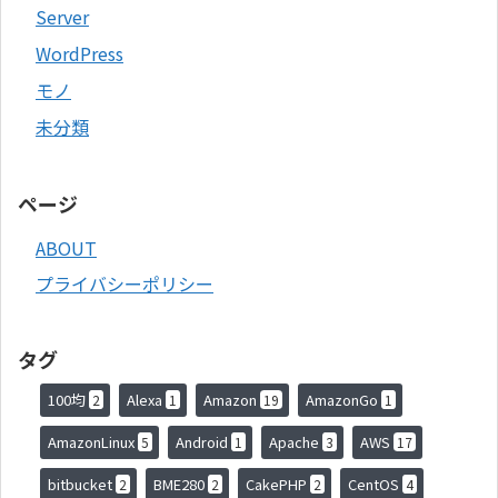
Server
WordPress
モノ
未分類
ページ
ABOUT
プライバシーポリシー
タグ
100均
Alexa
Amazon
AmazonGo
2
1
19
1
AmazonLinux
Android
Apache
AWS
5
1
3
17
bitbucket
BME280
CakePHP
CentOS
2
2
2
4