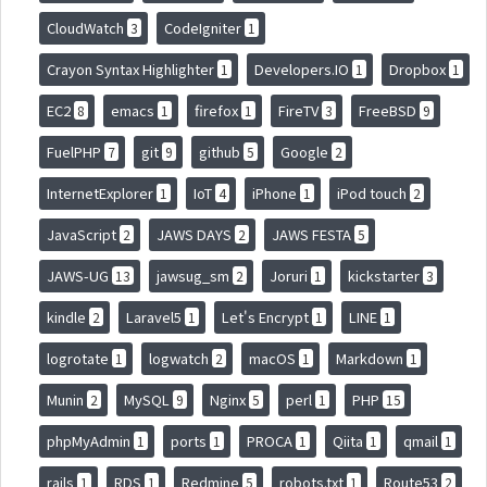
CloudWatch
CodeIgniter
3
1
Crayon Syntax Highlighter
Developers.IO
Dropbox
1
1
1
EC2
emacs
firefox
FireTV
FreeBSD
8
1
1
3
9
FuelPHP
git
github
Google
7
9
5
2
InternetExplorer
IoT
iPhone
iPod touch
1
4
1
2
JavaScript
JAWS DAYS
JAWS FESTA
2
2
5
JAWS-UG
jawsug_sm
Joruri
kickstarter
13
2
1
3
kindle
Laravel5
Let's Encrypt
LINE
2
1
1
1
logrotate
logwatch
macOS
Markdown
1
2
1
1
Munin
MySQL
Nginx
perl
PHP
2
9
5
1
15
phpMyAdmin
ports
PROCA
Qiita
qmail
1
1
1
1
1
rails
RDS
Redmine
robots.txt
Route53
1
1
5
1
2