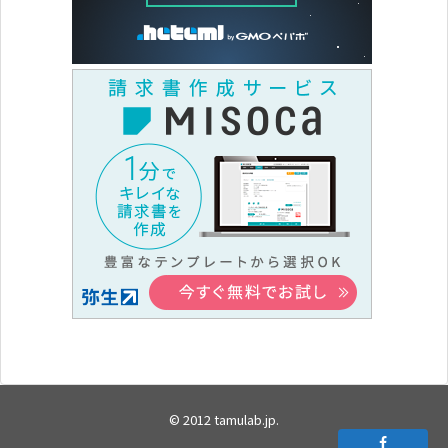
© 2012
tamulab.jp
.