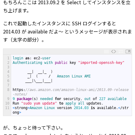
もちろんここは 2013.09.2 を Select してインスタンスを立
ち上げます。
これで起動したインスタンスに SSH ログインすると
2014.03 が available だよ～ というメッセージが表示されま
す（太字の部分）。
1
login 
as
:
ec2
-
user
2
Authenticating 
with 
public
key
"imported-openssh-key"
3
4
__
|
__
|
_
)
5
_
|
(
/
Amazon 
Linux 
AMI
6
___
|
\
___
|
___
|
7
8
https
:
//aws.amazon.com/amazon-linux-ami/2013.09-release
-notes/
9
9
package
(
s
)
needed 
for
security
,
out 
of
227
available
10
Run
"sudo yum update"
to
apply 
all 
updates
.
11
<
strong
>
Amazon 
Linux 
version
2014.03
is
available
.
<
/
str
ong
>
が、ちょっと待って下さい。