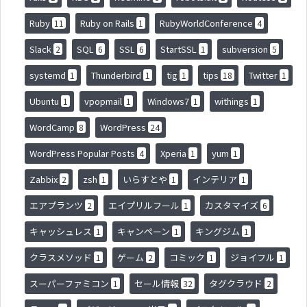
Ruby
Ruby on Rails
RubyWorldConference
11
1
4
Slack
SQL
SSL
StartSSL
subversion
2
6
6
1
5
systemd
Thunderbird
tig
tips
Twitter
1
1
1
18
1
Ubuntu
vpopmail
Windows7
withings
1
1
1
1
WordCamp
WordPress
8
24
WordPress Popular Posts
Xperia
yum
4
1
1
Zabbix
zsh
いらすとや
インテリア
2
1
1
1
エアプランツ
エイプリルフール
カスタマイズ
2
1
6
キャッシュレス
キャンペーン
キングジム
1
1
1
クラスメソッド
ゲーム
コミック
ジョイフル
1
2
1
1
スーパーファミコン
セール情報
タグクラウド
1
32
2