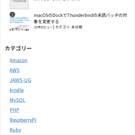
macOSのDockでThunderbirdの未読バッヂの対
象を変更する
|
カテゴリ:
未分類
32件のビュー
カテゴリー
Amazon
AWS
JAWS-UG
kindle
MySQL
PHP
RaspberryPi
Ruby