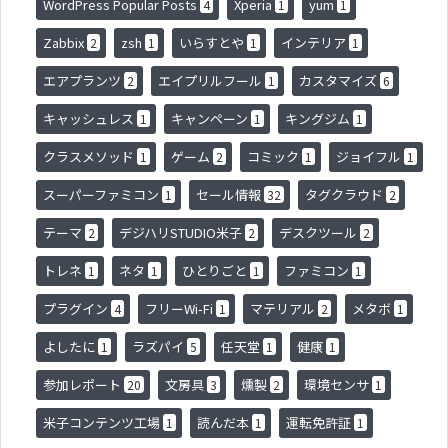
WordPress Popular Posts
Xperia
yum
4
1
1
Zabbix
zsh
いらすとや
インテリア
2
1
1
1
エアプランツ
エイプリルフール
カスタマイズ
2
1
6
キャッシュレス
キャンペーン
キングジム
1
1
1
クラスメソッド
ゲーム
コミック
ジョイフル
1
2
1
1
スーパーファミコン
セール情報
タグクラウド
1
32
2
テーマ
デジハリSTUDIO米子
デスクツール
2
2
2
トレネ
ネタ
ひとりごと
ファミコン
1
1
1
1
プラグイン
フリーWi-Fi
マテリアル
メタボ
4
1
2
1
よしたに
ラズパイ
任天堂
健康
1
5
1
1
参加レポート
文房具
燻製
環境センサ
20
3
2
1
米子コンテンツ工場
読んだ本
運転免許証
1
1
1