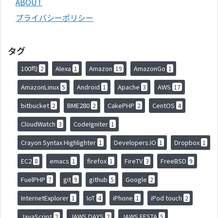
ABOUT
プライバシーポリシー
タグ
100均
Alexa
Amazon
AmazonGo
2
1
19
1
AmazonLinux
Android
Apache
AWS
5
1
3
17
bitbucket
BME280
CakePHP
CentOS
2
2
2
4
CloudWatch
CodeIgniter
3
1
Crayon Syntax Highlighter
Developers.IO
Dropbox
1
1
1
EC2
emacs
firefox
FireTV
FreeBSD
8
1
1
3
9
FuelPHP
git
github
Google
7
9
5
2
InternetExplorer
IoT
iPhone
iPod touch
1
4
1
2
JavaScript
JAWS DAYS
JAWS FESTA
2
2
5