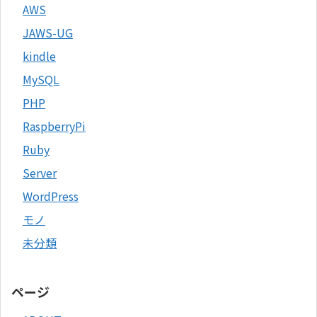
AWS
JAWS-UG
kindle
MySQL
PHP
RaspberryPi
Ruby
Server
WordPress
モノ
未分類
ページ