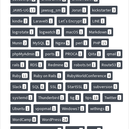
JAWS-UG
jawsug_sm
Joruri
kickstarter
13
2
1
3
kindle
Laravel5
Let's Encrypt
LINE
2
1
1
1
logrotate
logwatch
macOS
Markdown
1
2
1
1
Munin
MySQL
Nginx
perl
PHP
2
9
5
1
15
phpMyAdmin
ports
PROCA
Qiita
qmail
1
1
1
1
1
rails
RDS
Redmine
robots.txt
Route53
1
1
5
1
2
Ruby
Ruby on Rails
RubyWorldConference
11
1
4
Slack
SQL
SSL
StartSSL
subversion
2
6
6
1
5
systemd
Thunderbird
tig
tips
Twitter
1
1
1
18
1
Ubuntu
vpopmail
Windows7
withings
1
1
1
1
WordCamp
WordPress
8
24