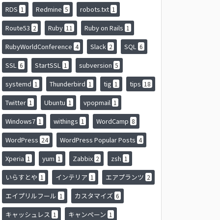
RDS
Redmine
robots.txt
1
5
1
Route53
Ruby
Ruby on Rails
2
11
1
RubyWorldConference
Slack
SQL
4
2
6
SSL
StartSSL
subversion
6
1
5
systemd
Thunderbird
tig
tips
1
1
1
18
Twitter
Ubuntu
vpopmail
1
1
1
Windows7
withings
WordCamp
1
1
8
WordPress
WordPress Popular Posts
24
4
Xperia
yum
Zabbix
zsh
1
1
2
1
いらすとや
インテリア
エアプランツ
1
1
2
エイプリルフール
カスタマイズ
1
6
キャッシュレス
キャンペーン
1
1