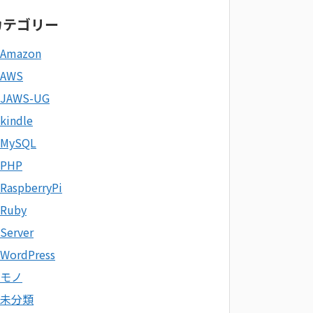
カテゴリー
Amazon
AWS
JAWS-UG
kindle
MySQL
PHP
RaspberryPi
Ruby
Server
WordPress
モノ
未分類