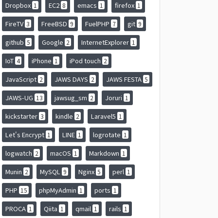
Dropbox
EC2
emacs
firefox
1
8
1
1
FireTV
FreeBSD
FuelPHP
git
3
9
7
9
github
Google
InternetExplorer
5
2
1
IoT
iPhone
iPod touch
4
1
2
JavaScript
JAWS DAYS
JAWS FESTA
2
2
5
JAWS-UG
jawsug_sm
Joruri
13
2
1
kickstarter
kindle
Laravel5
3
2
1
Let's Encrypt
LINE
logrotate
1
1
1
logwatch
macOS
Markdown
2
1
1
Munin
MySQL
Nginx
perl
2
9
5
1
PHP
phpMyAdmin
ports
15
1
1
PROCA
Qiita
qmail
rails
1
1
1
1