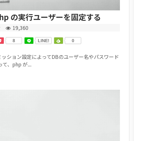
時に php の実行ユーザーを固定する
r
19,360
8
LINE!
0
ミッション設定によってDBのユーザー名やパスワード
php が...