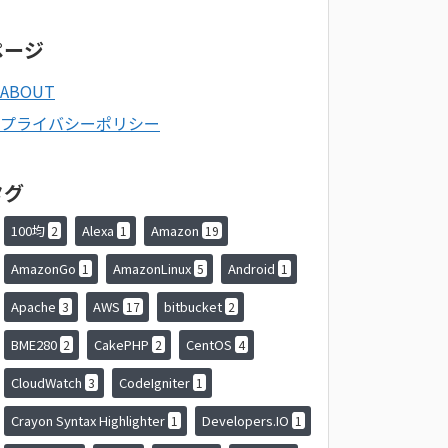
ページ
ABOUT
プライバシーポリシー
タグ
100均
Alexa
Amazon
2
1
19
AmazonGo
AmazonLinux
Android
1
5
1
Apache
AWS
bitbucket
3
17
2
BME280
CakePHP
CentOS
2
2
4
CloudWatch
CodeIgniter
3
1
Crayon Syntax Highlighter
Developers.IO
1
1