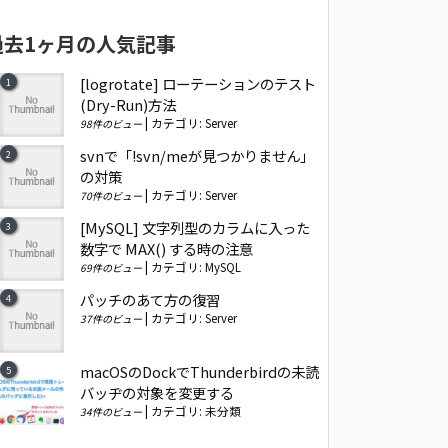
過去1ヶ月の人気記事
[logrotate] ローテーションのテスト
(Dry-Run)方法
|
カテゴリ:
Server
98件のビュー
svnで「!svn/meが見つかりません」
の対策
|
カテゴリ:
Server
70件のビュー
[MySQL] 文字列型のカラムに入った
数字で MAX() する時の注意
|
カテゴリ:
MySQL
69件のビュー
パッチのあて方の復習
|
カテゴリ:
Server
37件のビュー
macOSのDockでThunderbirdの未読
バッヂの対象を変更する
|
カテゴリ:
未分類
34件のビュー