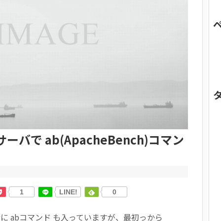
ーバで ab(ApacheBench)コマン
1
LINE!
0
一緒に abコマンド も入っていますが、最初っから