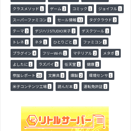
クラスメソッド
ゲーム
コミック
ジョイフル
1
2
1
1
スーパーファミコン
セール情報
タグクラウド
1
32
2
テーマ
デジハリSTUDIO米子
デスクツール
2
2
2
トレネ
ネタ
ひとりごと
ファミコン
1
1
1
1
プラグイン
フリーWi-Fi
マテリアル
メタボ
4
1
2
1
よしたに
ラズパイ
任天堂
健康
1
5
1
1
参加レポート
文房具
燻製
環境センサ
20
3
2
1
米子コンテンツ工場
読んだ本
運転免許証
1
1
1