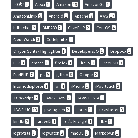
100均
Alexa
Amazon
AmazonGo
2
1
19
1
AmazonLinux
Android
Apache
AWS
5
1
3
17
bitbucket
BME280
CakePHP
CentOS
2
2
2
4
CloudWatch
CodeIgniter
3
1
Crayon Syntax Highlighter
Developers.IO
Dropbox
1
1
1
EC2
emacs
firefox
FireTV
FreeBSD
8
1
1
3
9
FuelPHP
git
github
Google
7
9
5
2
InternetExplorer
IoT
iPhone
iPod touch
1
4
1
2
JavaScript
JAWS DAYS
JAWS FESTA
2
2
5
JAWS-UG
jawsug_sm
Joruri
kickstarter
13
2
1
3
kindle
Laravel5
Let's Encrypt
LINE
2
1
1
1
logrotate
logwatch
macOS
Markdown
1
2
1
1