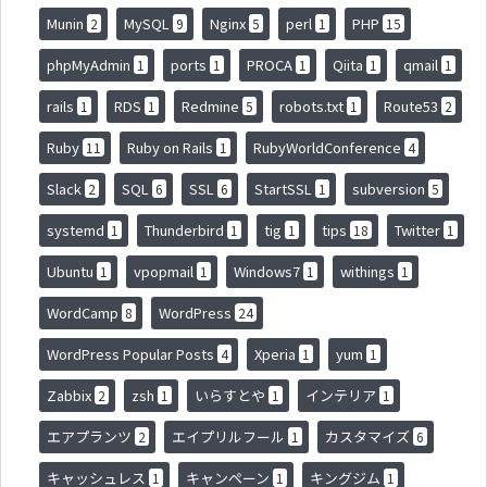
Munin
MySQL
Nginx
perl
PHP
2
9
5
1
15
phpMyAdmin
ports
PROCA
Qiita
qmail
1
1
1
1
1
rails
RDS
Redmine
robots.txt
Route53
1
1
5
1
2
Ruby
Ruby on Rails
RubyWorldConference
11
1
4
Slack
SQL
SSL
StartSSL
subversion
2
6
6
1
5
systemd
Thunderbird
tig
tips
Twitter
1
1
1
18
1
Ubuntu
vpopmail
Windows7
withings
1
1
1
1
WordCamp
WordPress
8
24
WordPress Popular Posts
Xperia
yum
4
1
1
Zabbix
zsh
いらすとや
インテリア
2
1
1
1
エアプランツ
エイプリルフール
カスタマイズ
2
1
6
キャッシュレス
キャンペーン
キングジム
1
1
1