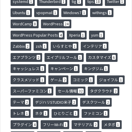
systemd
Thunderbird
tig
tips
Twitter
1
1
1
18
1
Ubuntu
vpopmail
Windows7
withings
1
1
1
1
WordCamp
WordPress
8
24
WordPress Popular Posts
Xperia
yum
4
1
1
Zabbix
zsh
いらすとや
インテリア
2
1
1
1
エアプランツ
エイプリルフール
カスタマイズ
2
1
6
キャッシュレス
キャンペーン
キングジム
1
1
1
クラスメソッド
ゲーム
コミック
ジョイフル
1
2
1
1
スーパーファミコン
セール情報
タグクラウド
1
32
2
テーマ
デジハリSTUDIO米子
デスクツール
2
2
2
トレネ
ネタ
ひとりごと
ファミコン
1
1
1
1
プラグイン
フリーWi-Fi
マテリアル
メタボ
4
1
2
1