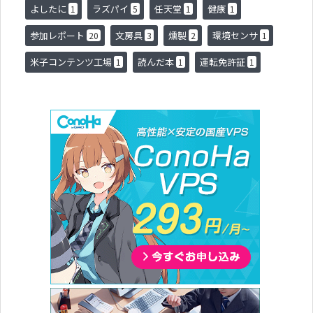
よしたに
ラズパイ
任天堂
健康
1
5
1
1
参加レポート
文房具
燻製
環境センサ
20
3
2
1
米子コンテンツ工場
読んだ本
運転免許証
1
1
1