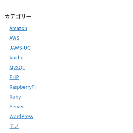
カテゴリー
Amazon
AWS
JAWS-UG
kindle
MySQL
PHP
RaspberryPi
Ruby
Server
WordPress
モノ