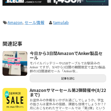
Amazon
,
セール情報
tamulab
関連記事
今日から3日間AmazonでAnker製品セ
ール
モバイルバッテリーやUSBケーブルでお馴染みの
Anker ですが、9/4から3日間の期間限定で主力3製品
群の3日間連続セール「Anker秋...
記事を読む
Amazonサマーセール第2弾開催中(8/22
まで)
お盆休みの休暇をいかがお過ごしでしょうか。学生
の皆さんは夏休みの宿題、課題も佳境でしょうか？7
月におこなわれたサマーセールでは「第1弾」という