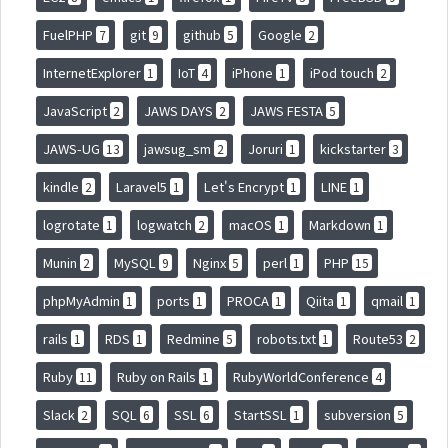
FuelPHP
git
github
Google
7
9
5
2
InternetExplorer
IoT
iPhone
iPod touch
1
4
1
2
JavaScript
JAWS DAYS
JAWS FESTA
2
2
5
JAWS-UG
jawsug_sm
Joruri
kickstarter
13
2
1
3
kindle
Laravel5
Let's Encrypt
LINE
2
1
1
1
logrotate
logwatch
macOS
Markdown
1
2
1
1
Munin
MySQL
Nginx
perl
PHP
2
9
5
1
15
phpMyAdmin
ports
PROCA
Qiita
qmail
1
1
1
1
1
rails
RDS
Redmine
robots.txt
Route53
1
1
5
1
2
Ruby
Ruby on Rails
RubyWorldConference
11
1
4
Slack
SQL
SSL
StartSSL
subversion
2
6
6
1
5