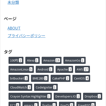
未分類
ページ
ABOUT
プライバシーポリシー
タグ
100均
Alexa
Amazon
AmazonGo
2
1
19
1
AmazonLinux
Android
Apache
AWS
5
1
3
17
bitbucket
BME280
CakePHP
CentOS
2
2
2
4
CloudWatch
CodeIgniter
3
1
Crayon Syntax Highlighter
Developers.IO
Dropbox
1
1
1
EC2
emacs
firefox
FireTV
FreeBSD
8
1
1
3
9