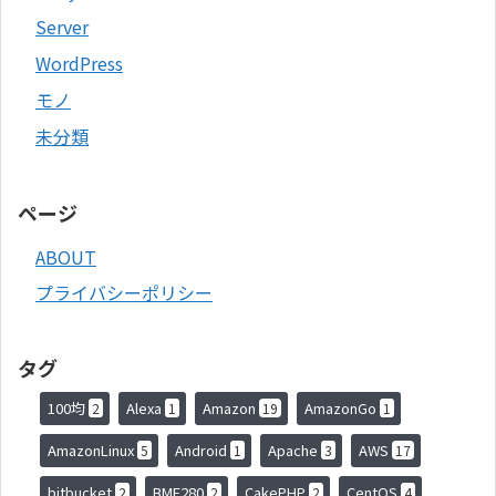
Server
WordPress
モノ
未分類
ページ
ABOUT
プライバシーポリシー
タグ
100均
Alexa
Amazon
AmazonGo
2
1
19
1
AmazonLinux
Android
Apache
AWS
5
1
3
17
bitbucket
BME280
CakePHP
CentOS
2
2
2
4