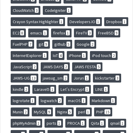
CloudWatch
CodeIgniter
3
1
Crayon Syntax Highlighter
Developers.IO
Dropbox
1
1
1
EC2
emacs
firefox
FireTV
FreeBSD
8
1
1
3
9
FuelPHP
git
github
Google
7
9
5
2
InternetExplorer
IoT
iPhone
iPod touch
1
4
1
2
JavaScript
JAWS DAYS
JAWS FESTA
2
2
5
JAWS-UG
jawsug_sm
Joruri
kickstarter
13
2
1
3
kindle
Laravel5
Let's Encrypt
LINE
2
1
1
1
logrotate
logwatch
macOS
Markdown
1
2
1
1
Munin
MySQL
Nginx
perl
PHP
2
9
5
1
15
phpMyAdmin
ports
PROCA
Qiita
qmail
1
1
1
1
1