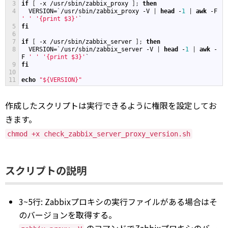
3
if
[
-
x
/
usr
/
sbin
/
zabbix_proxy
]
;
then
4
VERSION
=
`
/
usr
/
sbin
/
zabbix_proxy
-
V
|
head
-
1
|
awk
-
F
' '
'{print $3}'
`
5
fi
6
7
if
[
-
x
/
usr
/
sbin
/
zabbix_server
]
;
then
8
VERSION
=
`
/
usr
/
sbin
/
zabbix_server
-
V
|
head
-
1
|
awk
-
F
' '
'{print $3}'
`
9
fi
10
11
echo
"${VERSION}"
作成したスクリプトは実行できるように権限を設定してお
きます。
chmod +x check_zabbix_server_proxy_version.sh
スクリプトの説明
3~5行: Zabbixプロキシの実行ファイルがある場合はそ
のバージョンを取得する。