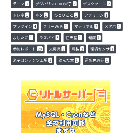
テーマ
デジハリSTUDIO米子
デスクツール
2
2
2
トレネ
ネタ
ひとりごと
ファミコン
1
1
1
1
プラグイン
フリーWi-Fi
マテリアル
メタボ
4
1
2
1
よしたに
ラズパイ
任天堂
健康
1
5
1
1
参加レポート
文房具
燻製
環境センサ
20
3
2
1
米子コンテンツ工場
読んだ本
運転免許証
1
1
1