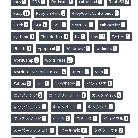
rails
RDS
Redmine
robots.txt
Route53
1
1
5
1
2
Ruby
Ruby on Rails
RubyWorldConference
11
1
4
Slack
SQL
SSL
StartSSL
subversion
2
6
6
1
5
systemd
Thunderbird
tig
tips
Twitter
1
1
1
18
1
Ubuntu
vpopmail
Windows7
withings
1
1
1
1
WordCamp
WordPress
8
24
WordPress Popular Posts
Xperia
yum
4
1
1
Zabbix
zsh
いらすとや
インテリア
2
1
1
1
エアプランツ
エイプリルフール
カスタマイズ
2
1
6
キャッシュレス
キャンペーン
キングジム
1
1
1
クラスメソッド
ゲーム
コミック
ジョイフル
1
2
1
1
スーパーファミコン
セール情報
タグクラウド
1
32
2