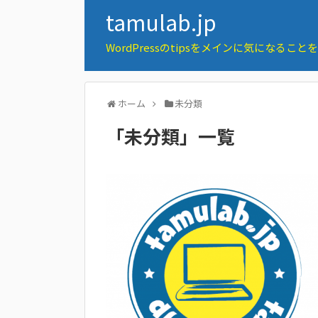
tamulab.jp
WordPressのtipsをメインに気になるこ
ホーム
未分類
「
未分類
」
一覧