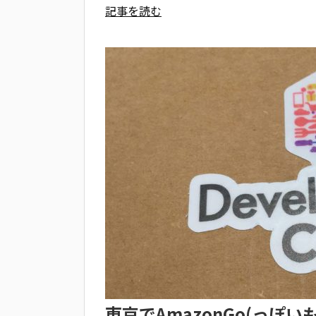
記事を読む
東京でAmazonGo(っぽ