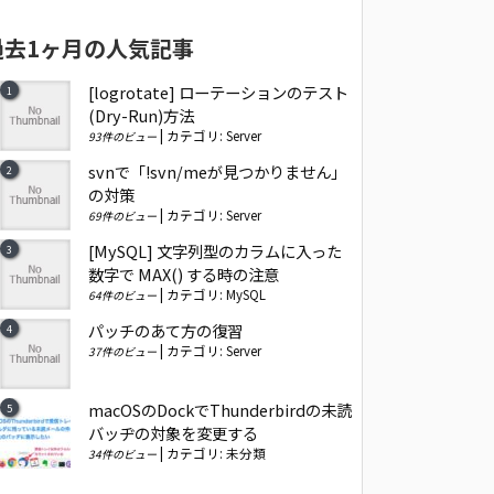
過去1ヶ月の人気記事
[logrotate] ローテーションのテスト
(Dry-Run)方法
|
カテゴリ:
Server
93件のビュー
svnで「!svn/meが見つかりません」
の対策
|
カテゴリ:
Server
69件のビュー
[MySQL] 文字列型のカラムに入った
数字で MAX() する時の注意
|
カテゴリ:
MySQL
64件のビュー
パッチのあて方の復習
|
カテゴリ:
Server
37件のビュー
macOSのDockでThunderbirdの未読
バッヂの対象を変更する
|
カテゴリ:
未分類
34件のビュー