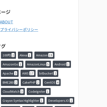
ページ
ABOUT
プライバシーポリシー
タグ
100均
Alexa
Amazon
2
1
19
AmazonGo
AmazonLinux
Android
1
5
1
Apache
AWS
bitbucket
3
17
2
BME280
CakePHP
CentOS
2
2
4
CloudWatch
CodeIgniter
3
1
Crayon Syntax Highlighter
Developers.IO
1
1