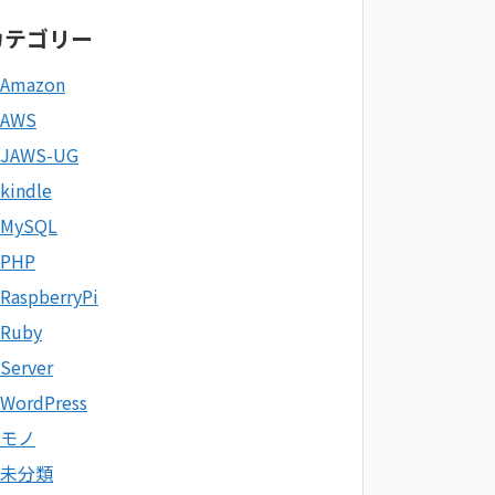
カテゴリー
Amazon
AWS
JAWS-UG
kindle
MySQL
PHP
RaspberryPi
Ruby
Server
WordPress
モノ
未分類