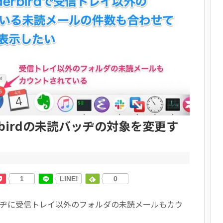
derbirdの未読バッヂの対象を変更す
1
LINE!
0
の未読バッヂに受信トレイ以外のフォルダの未読メールもカウ