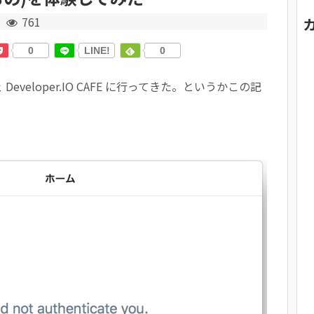
761
0
LINE!
0
eloper.IO CAFE に行ってきた。というかこの記