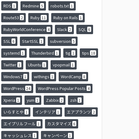
RDS
Redmine
robots.txt
1
5
1
Route53
Ruby
Ruby on Rails
2
11
1
RubyWorldConference
Slack
SQL
4
2
6
SSL
StartSSL
subversion
6
1
5
systemd
Thunderbird
tig
tips
1
1
1
18
Twitter
Ubuntu
vpopmail
1
1
1
Windows7
withings
WordCamp
1
1
8
WordPress
WordPress Popular Posts
24
4
Xperia
yum
Zabbix
zsh
1
1
2
1
いらすとや
インテリア
エアプランツ
1
1
2
エイプリルフール
カスタマイズ
1
6
キャッシュレス
キャンペーン
1
1