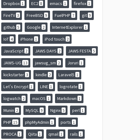
Dropbox
EC2
emacs
firefox
1
8
1
1
FireTV
FreeBSD
FuelPHP
git
3
9
7
9
github
Google
InternetExplorer
5
2
1
IoT
iPhone
iPod touch
4
1
2
JavaScript
JAWS DAYS
JAWS FESTA
2
2
5
JAWS-UG
jawsug_sm
Joruri
13
2
1
kickstarter
kindle
Laravel5
3
2
1
Let's Encrypt
LINE
logrotate
1
1
1
logwatch
macOS
Markdown
2
1
1
Munin
MySQL
Nginx
perl
2
9
5
1
PHP
phpMyAdmin
ports
15
1
1
PROCA
Qiita
qmail
rails
1
1
1
1