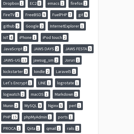
Dropbox
EC2
emacs
firefox
1
8
1
1
FireTV
FreeBSD
FuelPHP
git
3
9
7
9
github
Google
InternetExplorer
5
2
1
IoT
iPhone
iPod touch
4
1
2
JavaScript
JAWS DAYS
JAWS FESTA
2
2
5
JAWS-UG
jawsug_sm
Joruri
13
2
1
kickstarter
kindle
Laravel5
3
2
1
Let's Encrypt
LINE
logrotate
1
1
1
logwatch
macOS
Markdown
2
1
1
Munin
MySQL
Nginx
perl
2
9
5
1
PHP
phpMyAdmin
ports
15
1
1
PROCA
Qiita
qmail
rails
1
1
1
1