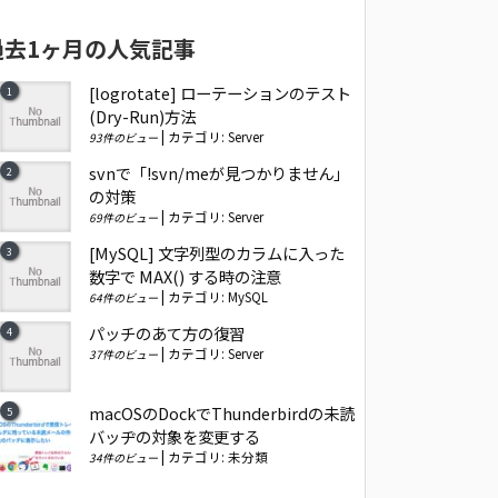
過去1ヶ月の人気記事
[logrotate] ローテーションのテスト
(Dry-Run)方法
|
カテゴリ:
Server
93件のビュー
svnで「!svn/meが見つかりません」
の対策
|
カテゴリ:
Server
69件のビュー
[MySQL] 文字列型のカラムに入った
数字で MAX() する時の注意
|
カテゴリ:
MySQL
64件のビュー
パッチのあて方の復習
|
カテゴリ:
Server
37件のビュー
macOSのDockでThunderbirdの未読
バッヂの対象を変更する
|
カテゴリ:
未分類
34件のビュー