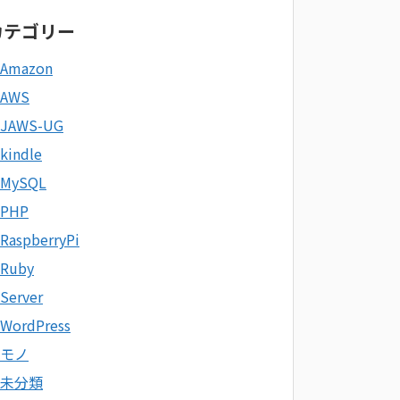
カテゴリー
Amazon
AWS
JAWS-UG
kindle
MySQL
PHP
RaspberryPi
Ruby
Server
WordPress
モノ
未分類