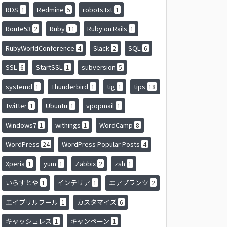
RDS
Redmine
robots.txt
1
5
1
Route53
Ruby
Ruby on Rails
2
11
1
RubyWorldConference
Slack
SQL
4
2
6
SSL
StartSSL
subversion
6
1
5
systemd
Thunderbird
tig
tips
1
1
1
18
Twitter
Ubuntu
vpopmail
1
1
1
Windows7
withings
WordCamp
1
1
8
WordPress
WordPress Popular Posts
24
4
Xperia
yum
Zabbix
zsh
1
1
2
1
いらすとや
インテリア
エアプランツ
1
1
2
エイプリルフール
カスタマイズ
1
6
キャッシュレス
キャンペーン
1
1