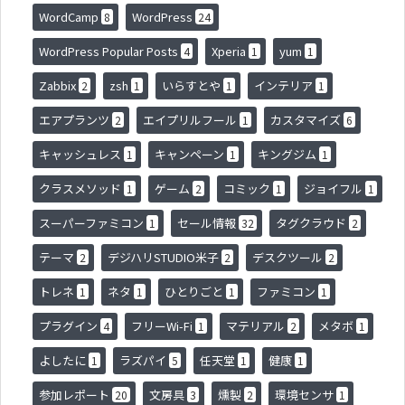
WordCamp
WordPress
8
24
WordPress Popular Posts
Xperia
yum
4
1
1
Zabbix
zsh
いらすとや
インテリア
2
1
1
1
エアプランツ
エイプリルフール
カスタマイズ
2
1
6
キャッシュレス
キャンペーン
キングジム
1
1
1
クラスメソッド
ゲーム
コミック
ジョイフル
1
2
1
1
スーパーファミコン
セール情報
タグクラウド
1
32
2
テーマ
デジハリSTUDIO米子
デスクツール
2
2
2
トレネ
ネタ
ひとりごと
ファミコン
1
1
1
1
プラグイン
フリーWi-Fi
マテリアル
メタボ
4
1
2
1
よしたに
ラズパイ
任天堂
健康
1
5
1
1
参加レポート
文房具
燻製
環境センサ
20
3
2
1