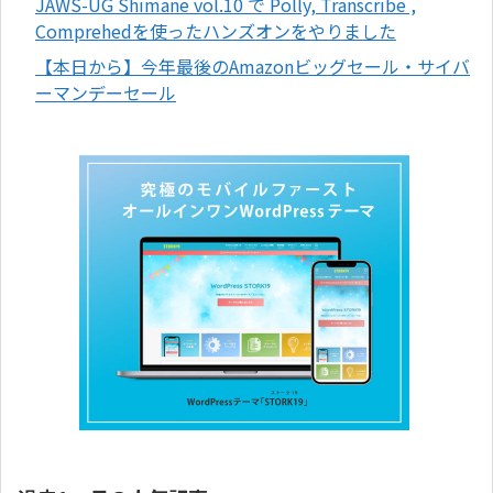
JAWS-UG Shimane vol.10 で Polly, Transcribe ,
Comprehedを使ったハンズオンをやりました
【本日から】今年最後のAmazonビッグセール・サイバ
ーマンデーセール