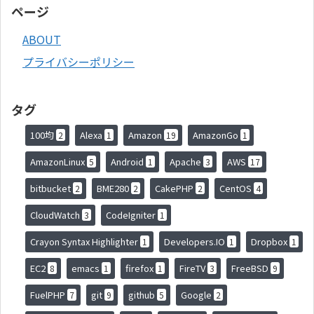
ページ
ABOUT
プライバシーポリシー
タグ
100均
Alexa
Amazon
AmazonGo
2
1
19
1
AmazonLinux
Android
Apache
AWS
5
1
3
17
bitbucket
BME280
CakePHP
CentOS
2
2
2
4
CloudWatch
CodeIgniter
3
1
Crayon Syntax Highlighter
Developers.IO
Dropbox
1
1
1
EC2
emacs
firefox
FireTV
FreeBSD
8
1
1
3
9
FuelPHP
git
github
Google
7
9
5
2