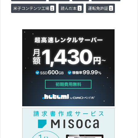
米子コンテンツ工場
読んだ本
運転免許証
1
1
1