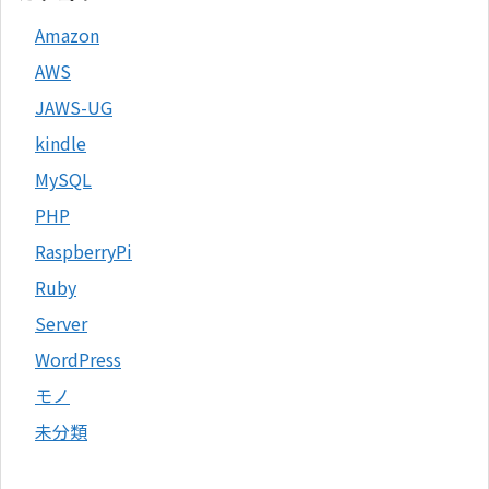
Amazon
AWS
JAWS-UG
kindle
MySQL
PHP
RaspberryPi
Ruby
Server
WordPress
モノ
未分類