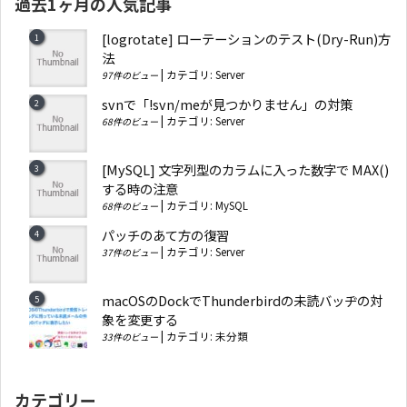
過去1ヶ月の人気記事
[logrotate] ローテーションのテスト(Dry-Run)方
法
|
カテゴリ:
Server
97件のビュー
svnで「!svn/meが見つかりません」の対策
|
カテゴリ:
Server
68件のビュー
[MySQL] 文字列型のカラムに入った数字で MAX()
する時の注意
|
カテゴリ:
MySQL
68件のビュー
パッチのあて方の復習
|
カテゴリ:
Server
37件のビュー
macOSのDockでThunderbirdの未読バッヂの対
象を変更する
|
カテゴリ:
未分類
33件のビュー
カテゴリー