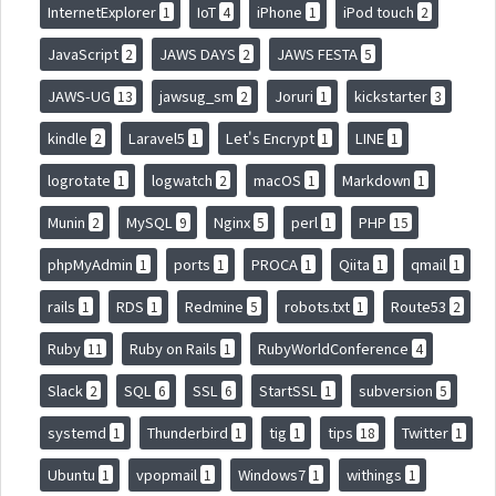
InternetExplorer
IoT
iPhone
iPod touch
1
4
1
2
JavaScript
JAWS DAYS
JAWS FESTA
2
2
5
JAWS-UG
jawsug_sm
Joruri
kickstarter
13
2
1
3
kindle
Laravel5
Let's Encrypt
LINE
2
1
1
1
logrotate
logwatch
macOS
Markdown
1
2
1
1
Munin
MySQL
Nginx
perl
PHP
2
9
5
1
15
phpMyAdmin
ports
PROCA
Qiita
qmail
1
1
1
1
1
rails
RDS
Redmine
robots.txt
Route53
1
1
5
1
2
Ruby
Ruby on Rails
RubyWorldConference
11
1
4
Slack
SQL
SSL
StartSSL
subversion
2
6
6
1
5
systemd
Thunderbird
tig
tips
Twitter
1
1
1
18
1
Ubuntu
vpopmail
Windows7
withings
1
1
1
1