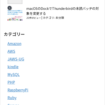
macOSのDockでThunderbirdの未読バッヂの対
象を変更する
|
カテゴリ:
未分類
33件のビュー
カテゴリー
Amazon
AWS
JAWS-UG
kindle
MySQL
PHP
RaspberryPi
Ruby