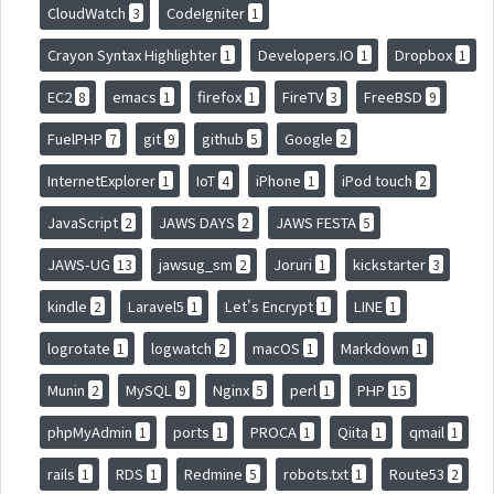
CloudWatch
CodeIgniter
3
1
Crayon Syntax Highlighter
Developers.IO
Dropbox
1
1
1
EC2
emacs
firefox
FireTV
FreeBSD
8
1
1
3
9
FuelPHP
git
github
Google
7
9
5
2
InternetExplorer
IoT
iPhone
iPod touch
1
4
1
2
JavaScript
JAWS DAYS
JAWS FESTA
2
2
5
JAWS-UG
jawsug_sm
Joruri
kickstarter
13
2
1
3
kindle
Laravel5
Let's Encrypt
LINE
2
1
1
1
logrotate
logwatch
macOS
Markdown
1
2
1
1
Munin
MySQL
Nginx
perl
PHP
2
9
5
1
15
phpMyAdmin
ports
PROCA
Qiita
qmail
1
1
1
1
1
rails
RDS
Redmine
robots.txt
Route53
1
1
5
1
2