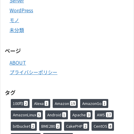
Server
WordPress
モノ
未分類
ページ
ABOUT
プライバシーポリシー
タグ
100均
Alexa
Amazon
AmazonGo
2
1
19
1
AmazonLinux
Android
Apache
AWS
5
1
3
17
bitbucket
BME280
CakePHP
CentOS
2
2
2
4