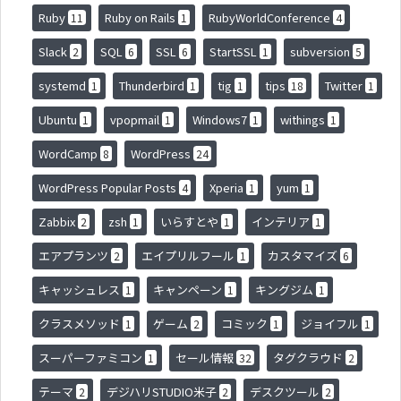
Ruby
Ruby on Rails
RubyWorldConference
11
1
4
Slack
SQL
SSL
StartSSL
subversion
2
6
6
1
5
systemd
Thunderbird
tig
tips
Twitter
1
1
1
18
1
Ubuntu
vpopmail
Windows7
withings
1
1
1
1
WordCamp
WordPress
8
24
WordPress Popular Posts
Xperia
yum
4
1
1
Zabbix
zsh
いらすとや
インテリア
2
1
1
1
エアプランツ
エイプリルフール
カスタマイズ
2
1
6
キャッシュレス
キャンペーン
キングジム
1
1
1
クラスメソッド
ゲーム
コミック
ジョイフル
1
2
1
1
スーパーファミコン
セール情報
タグクラウド
1
32
2
テーマ
デジハリSTUDIO米子
デスクツール
2
2
2