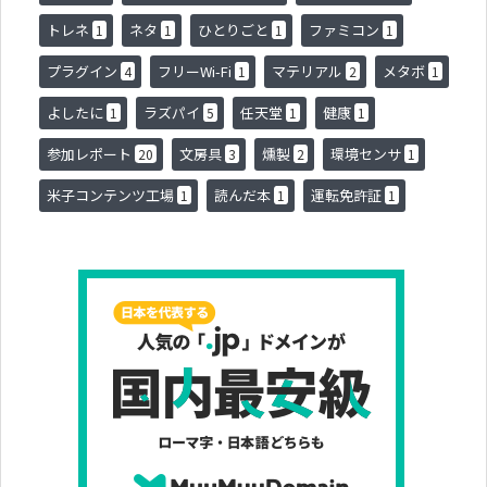
トレネ
ネタ
ひとりごと
ファミコン
1
1
1
1
プラグイン
フリーWi-Fi
マテリアル
メタボ
4
1
2
1
よしたに
ラズパイ
任天堂
健康
1
5
1
1
参加レポート
文房具
燻製
環境センサ
20
3
2
1
米子コンテンツ工場
読んだ本
運転免許証
1
1
1