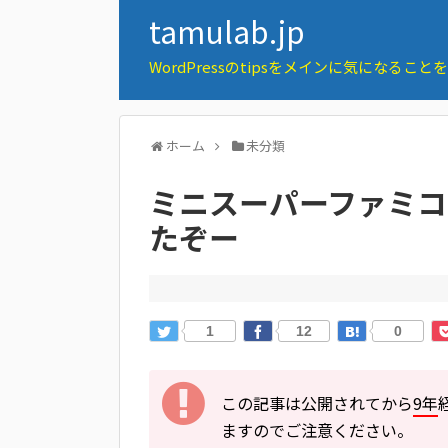
tamulab.jp
WordPressのtipsをメインに気になるこ
ホーム
未分類
ミニスーパーファミ
たぞー
1
12
0
この記事は公開されてから
9年
ますのでご注意ください。