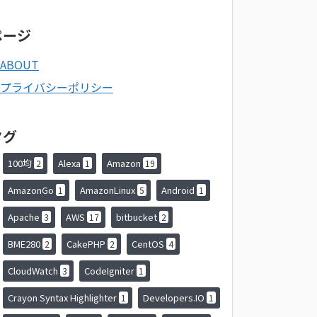
ページ
ABOUT
プライバシーポリシー
タグ
100均
Alexa
Amazon
2
1
19
AmazonGo
AmazonLinux
Android
1
5
1
Apache
AWS
bitbucket
3
17
2
BME280
CakePHP
CentOS
2
2
4
CloudWatch
CodeIgniter
3
1
Crayon Syntax Highlighter
Developers.IO
1
1