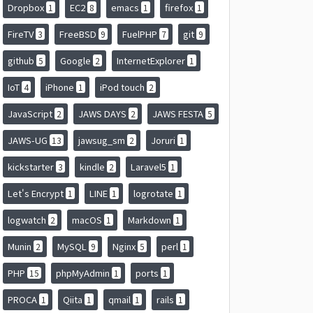
Dropbox
EC2
emacs
firefox
1
8
1
1
FireTV
FreeBSD
FuelPHP
git
3
9
7
9
github
Google
InternetExplorer
5
2
1
IoT
iPhone
iPod touch
4
1
2
JavaScript
JAWS DAYS
JAWS FESTA
2
2
5
JAWS-UG
jawsug_sm
Joruri
13
2
1
kickstarter
kindle
Laravel5
3
2
1
Let's Encrypt
LINE
logrotate
1
1
1
logwatch
macOS
Markdown
2
1
1
Munin
MySQL
Nginx
perl
2
9
5
1
PHP
phpMyAdmin
ports
15
1
1
PROCA
Qiita
qmail
rails
1
1
1
1