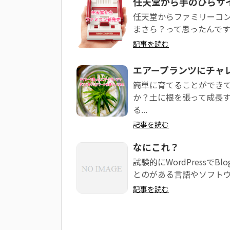
任天堂から手のひらサ
任天堂からファミリーコンピ
まさら？って思ったんですが
記事を読む
エアープランツにチャ
簡単に育てることができ
か？土に根を張って成長
る...
記事を読む
なにこれ？
試験的にWordPressで
とのがある言語やソフトウ
記事を読む