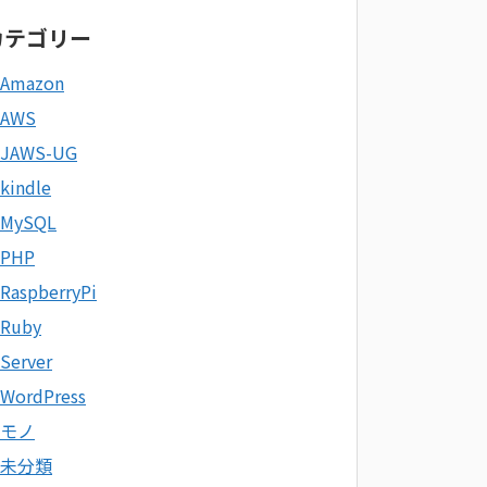
カテゴリー
Amazon
AWS
JAWS-UG
kindle
MySQL
PHP
RaspberryPi
Ruby
Server
WordPress
モノ
未分類