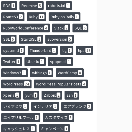
RDS
Redmine
robots.txt
1
5
1
Route53
Ruby
Ruby on Rails
2
11
1
RubyWorldConference
Slack
SQL
4
2
6
SSL
StartSSL
subversion
6
1
5
systemd
Thunderbird
tig
tips
1
1
1
18
Twitter
Ubuntu
vpopmail
1
1
1
Windows7
withings
WordCamp
1
1
8
WordPress
WordPress Popular Posts
24
4
Xperia
yum
Zabbix
zsh
1
1
2
1
いらすとや
インテリア
エアプランツ
1
1
2
エイプリルフール
カスタマイズ
1
6
キャッシュレス
キャンペーン
1
1