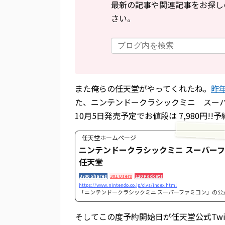
最新の記事や関連記事をお探し
さい。
また俺らの任天堂がやってくれたね。
昨
た、ニンテンドークラシックミニ スー
10月5日発売予定でお値段は 7,980円
任天堂ホームページ
ニンテンドークラシックミニ スーパーフ
任天堂
3700 Shares
301 Users
120 Pockets
https://www.nintendo.co.jp/clvs/index.html
「ニンテンドークラシックミニ スーパーファミコン」の公
そしてこの度予約開始日が任天堂公式Twi