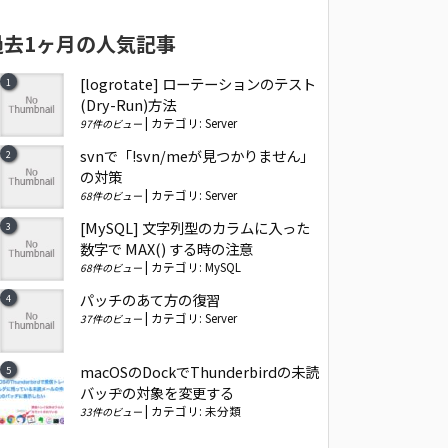
過去1ヶ月の人気記事
[logrotate] ローテーションのテスト
(Dry-Run)方法
|
カテゴリ:
Server
97件のビュー
svnで「!svn/meが見つかりません」
の対策
|
カテゴリ:
Server
68件のビュー
[MySQL] 文字列型のカラムに入った
数字で MAX() する時の注意
|
カテゴリ:
MySQL
68件のビュー
パッチのあて方の復習
|
カテゴリ:
Server
37件のビュー
macOSのDockでThunderbirdの未読
バッヂの対象を変更する
|
カテゴリ:
未分類
33件のビュー