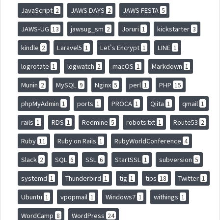
JavaScript
JAWS DAYS
JAWS FESTA
2
2
5
JAWS-UG
jawsug_sm
Joruri
kickstarter
13
2
1
3
kindle
Laravel5
Let's Encrypt
LINE
2
1
1
1
logrotate
logwatch
macOS
Markdown
1
2
1
1
Munin
MySQL
Nginx
perl
PHP
2
9
5
1
15
phpMyAdmin
ports
PROCA
Qiita
qmail
1
1
1
1
1
rails
RDS
Redmine
robots.txt
Route53
1
1
5
1
2
Ruby
Ruby on Rails
RubyWorldConference
11
1
4
Slack
SQL
SSL
StartSSL
subversion
2
6
6
1
5
systemd
Thunderbird
tig
tips
Twitter
1
1
1
18
1
Ubuntu
vpopmail
Windows7
withings
1
1
1
1
WordCamp
WordPress
8
24