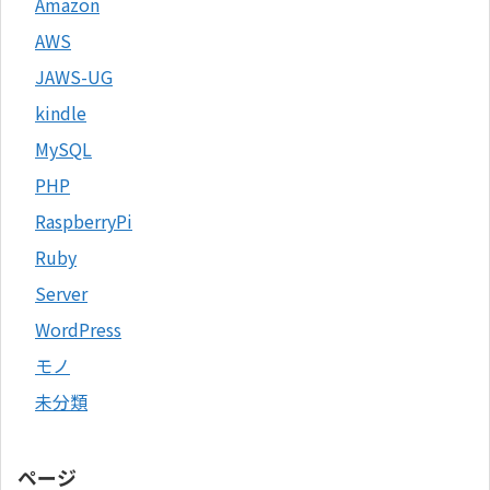
Amazon
AWS
JAWS-UG
kindle
MySQL
PHP
RaspberryPi
Ruby
Server
WordPress
モノ
未分類
ページ