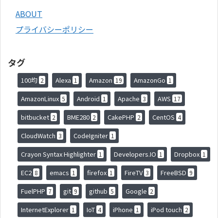
ABOUT
プライバシーポリシー
タグ
100均
Alexa
Amazon
AmazonGo
2
1
19
1
AmazonLinux
Android
Apache
AWS
5
1
3
17
bitbucket
BME280
CakePHP
CentOS
2
2
2
4
CloudWatch
CodeIgniter
3
1
Crayon Syntax Highlighter
Developers.IO
Dropbox
1
1
1
EC2
emacs
firefox
FireTV
FreeBSD
8
1
1
3
9
FuelPHP
git
github
Google
7
9
5
2
InternetExplorer
IoT
iPhone
iPod touch
1
4
1
2