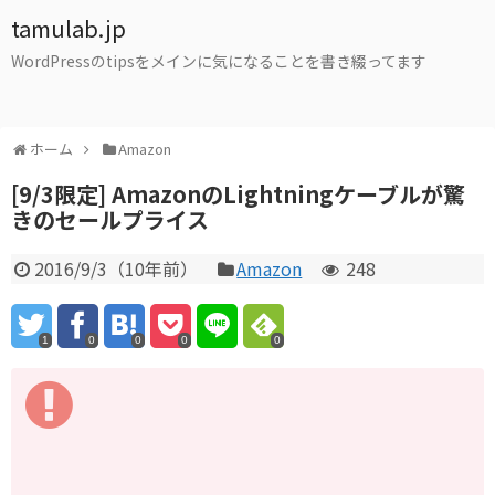
tamulab.jp
WordPressのtipsをメインに気になることを書き綴ってます
ホーム
Amazon
[9/3限定] AmazonのLightningケーブルが驚
きのセールプライス
2016/9/3
（
10年前
）
Amazon
248
1
0
0
0
0