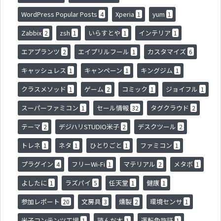
WordPress Popular Posts
Xperia
yum
4
1
1
Zabbix
zsh
いらすとや
インテリア
2
1
1
1
エアプランツ
エイプリルフール
カスタマイズ
2
1
6
キャッシュレス
キャンペーン
キングジム
1
1
1
クラスメソッド
ゲーム
コミック
ジョイフル
1
2
1
1
スーパーファミコン
セール情報
タグクラウド
1
32
2
テーマ
デジハリSTUDIO米子
デスクツール
2
2
2
トレネ
ネタ
ひとりごと
ファミコン
1
1
1
1
プラグイン
フリーWi-Fi
マテリアル
メタボ
4
1
2
1
よしたに
ラズパイ
任天堂
健康
1
5
1
1
参加レポート
文房具
燻製
環境センサ
20
3
2
1
米子コンテンツ工場
読んだ本
運転免許証
1
1
1