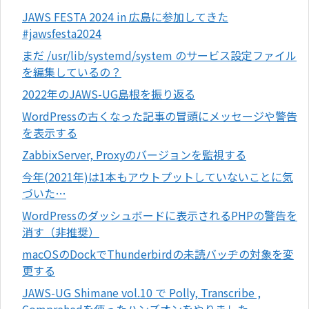
JAWS FESTA 2024 in 広島に参加してきた
#jawsfesta2024
まだ /usr/lib/systemd/system のサービス設定ファイル
を編集しているの？
2022年のJAWS-UG島根を振り返る
WordPressの古くなった記事の冒頭にメッセージや警告
を表示する
ZabbixServer, Proxyのバージョンを監視する
今年(2021年)は1本もアウトプットしていないことに気
づいた…
WordPressのダッシュボードに表示されるPHPの警告を
消す（非推奨）
macOSのDockでThunderbirdの未読バッヂの対象を変
更する
JAWS-UG Shimane vol.10 で Polly, Transcribe ,
Comprehedを使ったハンズオンをやりました