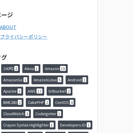
ページ
ABOUT
プライバシーポリシー
タグ
100均
Alexa
Amazon
2
1
19
AmazonGo
AmazonLinux
Android
1
5
1
Apache
AWS
bitbucket
3
17
2
BME280
CakePHP
CentOS
2
2
4
CloudWatch
CodeIgniter
3
1
Crayon Syntax Highlighter
Developers.IO
1
1