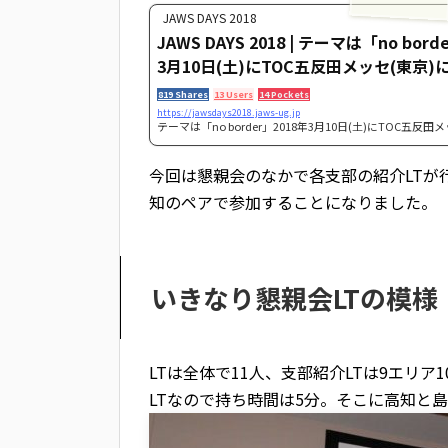
JAWS DAYS 2018
JAWS DAYS 2018 | テーマは「no bord
3月10日(土)にTOC五反田メッセ(東京)
819 Shares
13 Users
14 Pockets
https://jawsdays2018.jaws-ug.jp
テーマは「no border」2018年3月10日(土)にTOC五反田
催
今回は懇親会のなかで各支部の紹介LTが
知のペアで参加することになりました。
いきなり懇親会LTの模様
LTは全体で11人、支部紹介LTは9エリア
LTなので持ち時間は5分。そこに高知と島