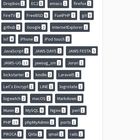
Dropbox
EC2
emacs
firefox
1
8
1
1
FireTV
FreeBSD
FuelPHP
git
3
9
7
9
github
Google
InternetExplorer
5
2
1
IoT
iPhone
iPod touch
4
1
2
JavaScript
JAWS DAYS
JAWS FESTA
2
2
5
JAWS-UG
jawsug_sm
Joruri
13
2
1
kickstarter
kindle
Laravel5
3
2
1
Let's Encrypt
LINE
logrotate
1
1
1
logwatch
macOS
Markdown
2
1
1
Munin
MySQL
Nginx
perl
2
9
5
1
PHP
phpMyAdmin
ports
15
1
1
PROCA
Qiita
qmail
rails
1
1
1
1