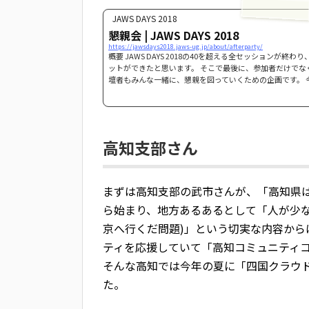
JAWS DAYS 2018
懇親会 | JAWS DAYS 2018
https://jawsdays2018.jaws-ug.jp/about/afterparty/
概要 JAWS DAYS 2018の40を超える全セッションが終
ットができたと思います。 そこで最後に、参加者だけでな
壇者もみんな一緒に、懇親を図っていくための企画です。 
高知支部さん
まずは高知支部の武市さんが、「高知県は
ら始まり、地方あるあるとして「人が少
京へ行くだ問題)」という切実な内容か
ティを応援していて「高知コミュニティ
そんな高知では今年の夏に「四国クラウド
た。