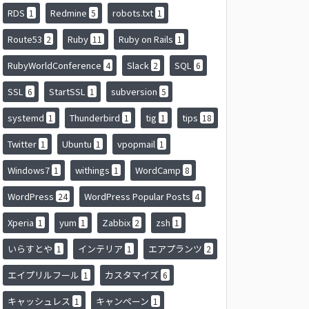
RDS
Redmine
robots.txt
1
5
1
Route53
Ruby
Ruby on Rails
2
11
1
RubyWorldConference
Slack
SQL
4
2
6
SSL
StartSSL
subversion
6
1
5
systemd
Thunderbird
tig
tips
1
1
1
18
Twitter
Ubuntu
vpopmail
1
1
1
Windows7
withings
WordCamp
1
1
8
WordPress
WordPress Popular Posts
24
4
Xperia
yum
Zabbix
zsh
1
1
2
1
いらすとや
インテリア
エアプランツ
1
1
2
エイプリルフール
カスタマイズ
1
6
キャッシュレス
キャンペーン
1
1