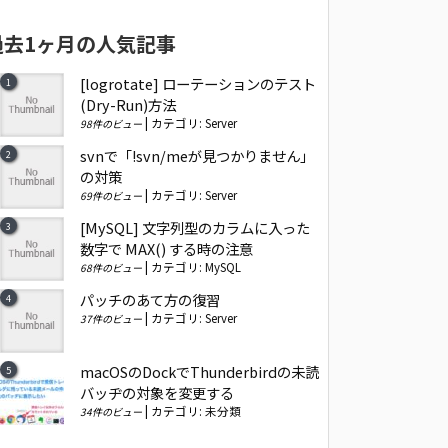
過去1ヶ月の人気記事
[logrotate] ローテーションのテスト
(Dry-Run)方法
|
カテゴリ:
Server
98件のビュー
svnで「!svn/meが見つかりません」
の対策
|
カテゴリ:
Server
69件のビュー
[MySQL] 文字列型のカラムに入った
数字で MAX() する時の注意
|
カテゴリ:
MySQL
68件のビュー
パッチのあて方の復習
|
カテゴリ:
Server
37件のビュー
macOSのDockでThunderbirdの未読
バッヂの対象を変更する
|
カテゴリ:
未分類
34件のビュー