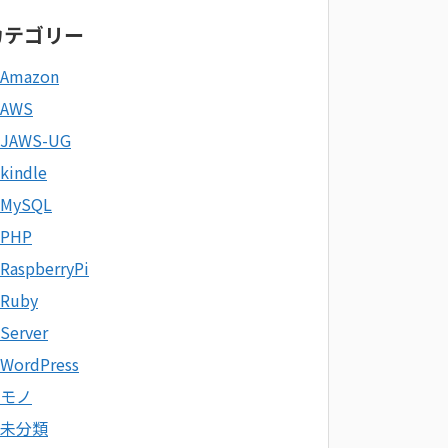
カテゴリー
Amazon
AWS
JAWS-UG
kindle
MySQL
PHP
RaspberryPi
Ruby
Server
WordPress
モノ
未分類