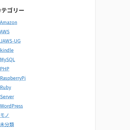
カテゴリー
Amazon
AWS
JAWS-UG
kindle
MySQL
PHP
RaspberryPi
Ruby
Server
WordPress
モノ
未分類