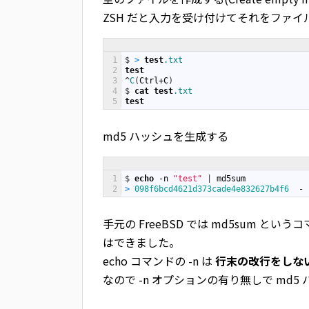
ZSH だと入力を受け付けてそれをファ
1
$
>
test
.txt
2
test
3
^
C
(
Ctrl
+
C
)
4
$
cat
test
.txt
5
test
md5 ハッシュを生成する
1
$
echo
-
n
"test"
|
md5sum
2
>
098f6bcd4621d373cade4e832627b4f6
-
手元の FreeBSD では md5sum と
はできました。
echo コマンドの -n は
行末の改行をしな
なので -n オプションの有り無しで md