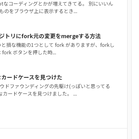
criptなコーディングとかが増えてきてる。 別にいいん
ものをブラウザ上に表示するとき...
リポジトリにfork元の変更をmergeする方法
いと損な機能の1つとして fork がありますが、forkし
ork ボタンを押した時...
よさ気なカードケースを見つけた
ば、クラウドファウンディングの先駆け(っぽいと思ってる
カードケースを見つけました。 ...