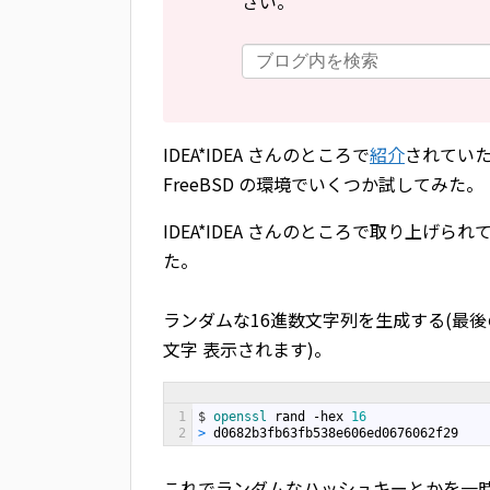
さい。
IDEA*IDEA さんのところで
紹介
されてい
FreeBSD の環境でいくつか試してみた。
IDEA*IDEA さんのところで取り上げ
た。
ランダムな16進数文字列を生成する(最後の
文字 表示されます)。
1
$
openssl 
rand
-
hex
16
2
>
d0682b3fb63fb538e606ed0676062f29
これでランダムなハッシュキーとかを一