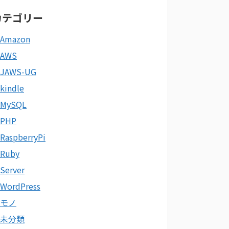
カテゴリー
Amazon
AWS
JAWS-UG
kindle
MySQL
PHP
RaspberryPi
Ruby
Server
WordPress
モノ
未分類