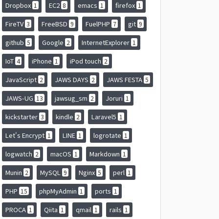
Dropbox
EC2
emacs
firefox
1
8
1
1
FireTV
FreeBSD
FuelPHP
git
3
9
7
9
github
Google
InternetExplorer
5
2
1
IoT
iPhone
iPod touch
4
1
2
JavaScript
JAWS DAYS
JAWS FESTA
2
2
5
JAWS-UG
jawsug_sm
Joruri
13
2
1
kickstarter
kindle
Laravel5
3
2
1
Let's Encrypt
LINE
logrotate
1
1
1
logwatch
macOS
Markdown
2
1
1
Munin
MySQL
Nginx
perl
2
9
5
1
PHP
phpMyAdmin
ports
15
1
1
PROCA
Qiita
qmail
rails
1
1
1
1