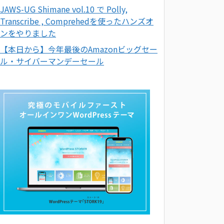
JAWS-UG Shimane vol.10 で Polly,
Transcribe , Comprehedを使ったハンズオ
ンをやりました
【本日から】今年最後のAmazonビッグセー
ル・サイバーマンデーセール