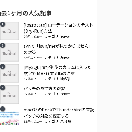
過去1ヶ月の人気記事
[logrotate] ローテーションのテスト
(Dry-Run)方法
|
カテゴリ:
Server
97件のビュー
svnで「!svn/meが見つかりません」
の対策
|
カテゴリ:
Server
68件のビュー
[MySQL] 文字列型のカラムに入った
数字で MAX() する時の注意
|
カテゴリ:
MySQL
67件のビュー
パッチのあて方の復習
|
カテゴリ:
Server
37件のビュー
macOSのDockでThunderbirdの未読
バッヂの対象を変更する
|
カテゴリ:
未分類
33件のビュー