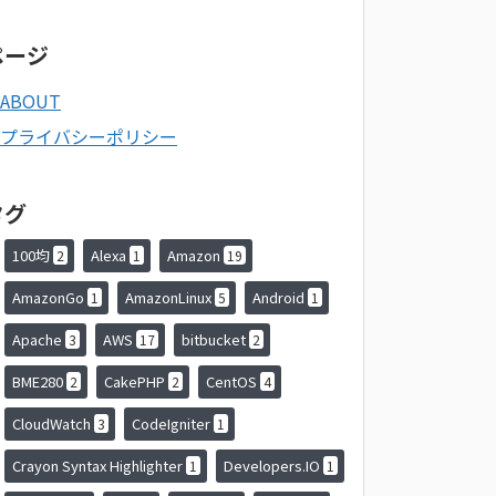
ページ
ABOUT
プライバシーポリシー
タグ
100均
Alexa
Amazon
2
1
19
AmazonGo
AmazonLinux
Android
1
5
1
Apache
AWS
bitbucket
3
17
2
BME280
CakePHP
CentOS
2
2
4
CloudWatch
CodeIgniter
3
1
Crayon Syntax Highlighter
Developers.IO
1
1