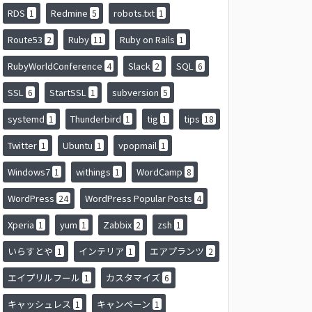
RDS
Redmine
robots.txt
1
5
1
Route53
Ruby
Ruby on Rails
2
11
1
RubyWorldConference
Slack
SQL
4
2
6
SSL
StartSSL
subversion
6
1
5
systemd
Thunderbird
tig
tips
1
1
1
18
Twitter
Ubuntu
vpopmail
1
1
1
Windows7
withings
WordCamp
1
1
8
WordPress
WordPress Popular Posts
24
4
Xperia
yum
Zabbix
zsh
1
1
2
1
いらすとや
インテリア
エアプランツ
1
1
2
エイプリルフール
カスタマイズ
1
6
キャッシュレス
キャンペーン
1
1