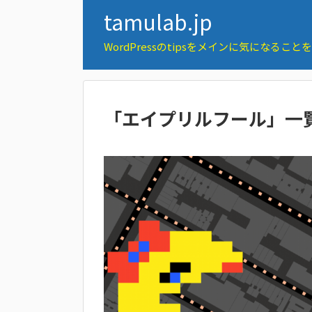
tamulab.jp
WordPressのtipsをメインに気になるこ
「
エイプリルフール
」
一