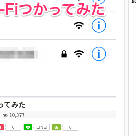
かってみた
10,377
0
LINE!
0