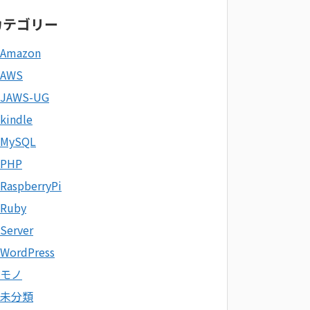
カテゴリー
Amazon
AWS
JAWS-UG
kindle
MySQL
PHP
RaspberryPi
Ruby
Server
WordPress
モノ
未分類