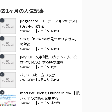
過去1ヶ月の人気記事
[logrotate] ローテーションのテスト
(Dry-Run)方法
|
カテゴリ:
Server
97件のビュー
svnで「!svn/meが見つかりません」
の対策
|
カテゴリ:
Server
68件のビュー
[MySQL] 文字列型のカラムに入った
数字で MAX() する時の注意
|
カテゴリ:
MySQL
68件のビュー
パッチのあて方の復習
|
カテゴリ:
Server
37件のビュー
macOSのDockでThunderbirdの未読
バッヂの対象を変更する
|
カテゴリ:
未分類
33件のビュー