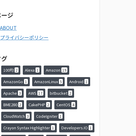
ページ
ABOUT
プライバシーポリシー
タグ
100均
Alexa
Amazon
2
1
19
AmazonGo
AmazonLinux
Android
1
5
1
Apache
AWS
bitbucket
3
17
2
BME280
CakePHP
CentOS
2
2
4
CloudWatch
CodeIgniter
3
1
Crayon Syntax Highlighter
Developers.IO
1
1