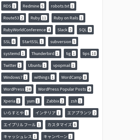
RDS
Redmine
robots.txt
1
5
1
Route53
Ruby
Ruby on Rails
2
11
1
RubyWorldConference
Slack
SQL
4
2
6
SSL
StartSSL
subversion
6
1
5
systemd
Thunderbird
tig
tips
1
1
1
18
Twitter
Ubuntu
vpopmail
1
1
1
Windows7
withings
WordCamp
1
1
8
WordPress
WordPress Popular Posts
24
4
Xperia
yum
Zabbix
zsh
1
1
2
1
いらすとや
インテリア
エアプランツ
1
1
2
エイプリルフール
カスタマイズ
1
6
キャッシュレス
キャンペーン
1
1