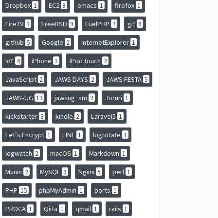
Dropbox
EC2
emacs
firefox
1
8
1
1
FireTV
FreeBSD
FuelPHP
git
3
9
7
9
github
Google
InternetExplorer
5
2
1
IoT
iPhone
iPod touch
4
1
2
JavaScript
JAWS DAYS
JAWS FESTA
2
2
5
JAWS-UG
jawsug_sm
Joruri
13
2
1
kickstarter
kindle
Laravel5
3
2
1
Let's Encrypt
LINE
logrotate
1
1
1
logwatch
macOS
Markdown
2
1
1
Munin
MySQL
Nginx
perl
2
9
5
1
PHP
phpMyAdmin
ports
15
1
1
PROCA
Qiita
qmail
rails
1
1
1
1