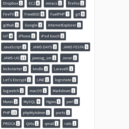
Dropbox
EC2
emacs
firefox
1
8
1
1
FireTV
FreeBSD
FuelPHP
git
3
9
7
9
github
Google
InternetExplorer
5
2
1
IoT
iPhone
iPod touch
4
1
2
JavaScript
JAWS DAYS
JAWS FESTA
2
2
5
JAWS-UG
jawsug_sm
Joruri
13
2
1
kickstarter
kindle
Laravel5
3
2
1
Let's Encrypt
LINE
logrotate
1
1
1
logwatch
macOS
Markdown
2
1
1
Munin
MySQL
Nginx
perl
2
9
5
1
PHP
phpMyAdmin
ports
15
1
1
PROCA
Qiita
qmail
rails
1
1
1
1