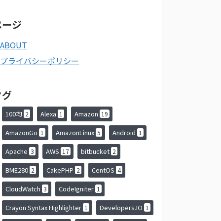
ページ
ABOUT
プライバシーポリシー
タグ
100均
Alexa
Amazon
2
1
19
AmazonGo
AmazonLinux
Android
1
5
1
Apache
AWS
bitbucket
3
17
2
BME280
CakePHP
CentOS
2
2
4
CloudWatch
CodeIgniter
3
1
Crayon Syntax Highlighter
Developers.IO
1
1