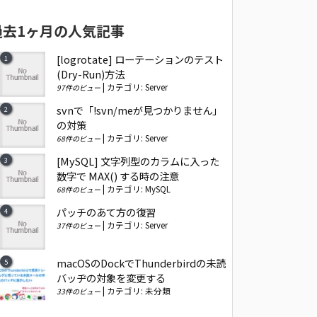
過去1ヶ月の人気記事
[logrotate] ローテーションのテスト
(Dry-Run)方法
|
カテゴリ:
Server
97件のビュー
svnで「!svn/meが見つかりません」
の対策
|
カテゴリ:
Server
68件のビュー
[MySQL] 文字列型のカラムに入った
数字で MAX() する時の注意
|
カテゴリ:
MySQL
68件のビュー
パッチのあて方の復習
|
カテゴリ:
Server
37件のビュー
macOSのDockでThunderbirdの未読
バッヂの対象を変更する
|
カテゴリ:
未分類
33件のビュー