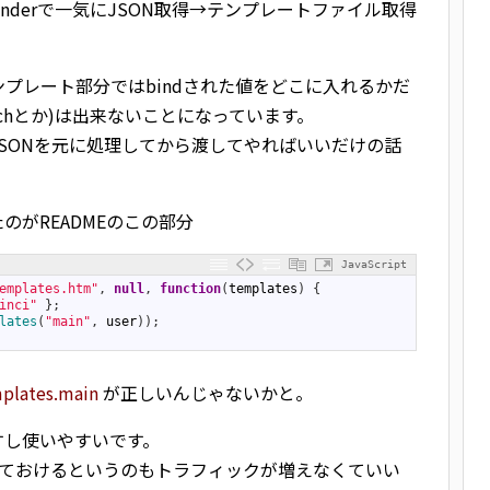
NBinderで一気にJSON取得→テンプレートファイル取得
プレート部分ではbindされた値をどこに入れるかだ
eachとか)は出来ないことになっています。
したJSONを元に処理してから渡してやればいいだけの話
がREADMEのこの部分
JavaScript
emplates.htm"
,
null
,
function
(
templates
)
{
inci"
}
;
lates
(
"main"
,
user
)
)
;
plates.main
が正しいんじゃないかと。
すし使いやすいです。
めておけるというのもトラフィックが増えなくていい