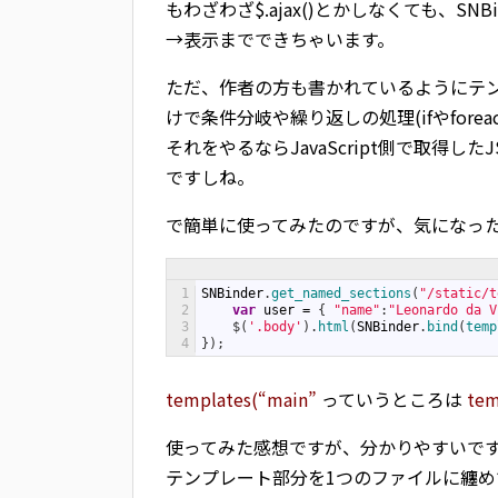
もわざわざ$.ajax()とかしなくても、S
→表示までできちゃいます。
ただ、作者の方も書かれているようにテン
けで条件分岐や繰り返しの処理(ifやfor
それをやるならJavaScript側で取得
ですしね。
で簡単に使ってみたのですが、気になったの
1
SNBinder
.
get_named_sections
(
"/static/t
2
var
user
=
{
"name"
:
"Leonardo da V
3
$
(
'.body'
)
.
html
(
SNBinder
.
bind
(
temp
4
}
)
;
templates(“main”
っていうところは
tem
使ってみた感想ですが、分かりやすいで
テンプレート部分を1つのファイルに纏