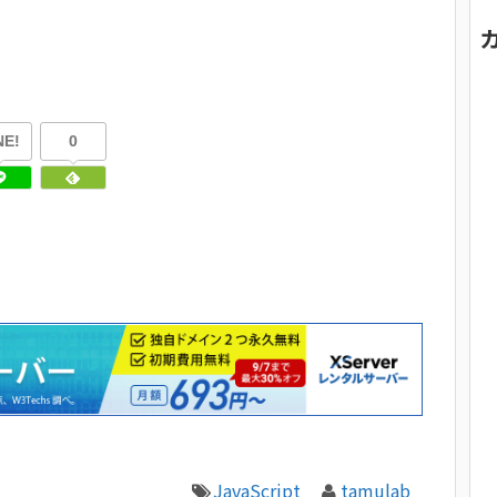
NE!
0
JavaScript
tamulab