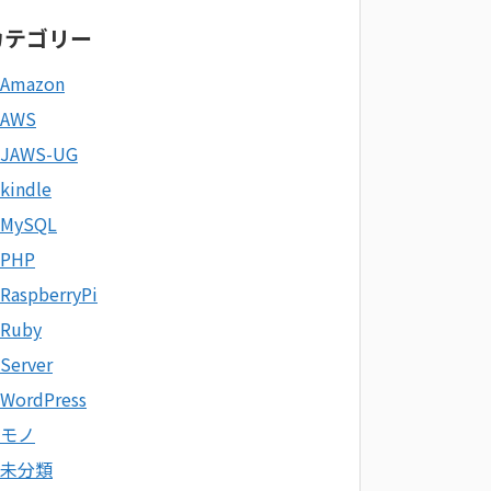
カテゴリー
Amazon
AWS
JAWS-UG
kindle
MySQL
PHP
RaspberryPi
Ruby
Server
WordPress
モノ
未分類