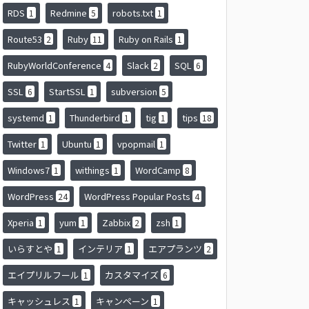
RDS
Redmine
robots.txt
1
5
1
Route53
Ruby
Ruby on Rails
2
11
1
RubyWorldConference
Slack
SQL
4
2
6
SSL
StartSSL
subversion
6
1
5
systemd
Thunderbird
tig
tips
1
1
1
18
Twitter
Ubuntu
vpopmail
1
1
1
Windows7
withings
WordCamp
1
1
8
WordPress
WordPress Popular Posts
24
4
Xperia
yum
Zabbix
zsh
1
1
2
1
いらすとや
インテリア
エアプランツ
1
1
2
エイプリルフール
カスタマイズ
1
6
キャッシュレス
キャンペーン
1
1