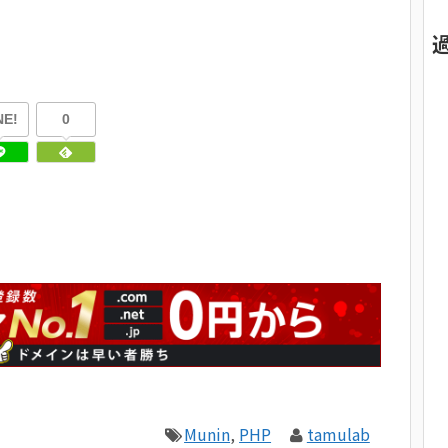
NE!
0
Munin
,
PHP
tamulab