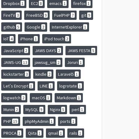
Dropbox
EC2
emacs
firefox
1
8
1
1
FireTV
FreeBSD
FuelPHP
git
3
9
7
9
github
Google
InternetExplorer
5
2
1
IoT
iPhone
iPod touch
4
1
2
JavaScript
JAWS DAYS
JAWS FESTA
2
2
5
JAWS-UG
jawsug_sm
Joruri
13
2
1
kickstarter
kindle
Laravel5
3
2
1
Let's Encrypt
LINE
logrotate
1
1
1
logwatch
macOS
Markdown
2
1
1
Munin
MySQL
Nginx
perl
2
9
5
1
PHP
phpMyAdmin
ports
15
1
1
PROCA
Qiita
qmail
rails
1
1
1
1