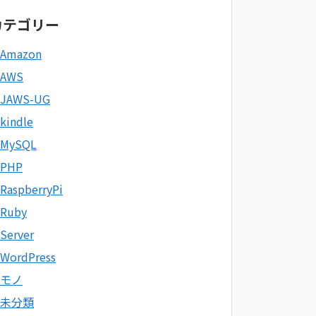
カテゴリー
Amazon
AWS
JAWS-UG
kindle
MySQL
PHP
RaspberryPi
Ruby
Server
WordPress
モノ
未分類