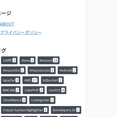
ページ
ABOUT
プライバシーポリシー
タグ
100均
Alexa
Amazon
2
1
19
AmazonGo
AmazonLinux
Android
1
5
1
Apache
AWS
bitbucket
3
17
2
BME280
CakePHP
CentOS
2
2
4
CloudWatch
CodeIgniter
3
1
Crayon Syntax Highlighter
Developers.IO
1
1