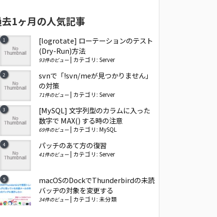
過去1ヶ月の人気記事
[logrotate] ローテーションのテスト
(Dry-Run)方法
|
カテゴリ:
Server
93件のビュー
svnで「!svn/meが見つかりません」
の対策
|
カテゴリ:
Server
71件のビュー
[MySQL] 文字列型のカラムに入った
数字で MAX() する時の注意
|
カテゴリ:
MySQL
69件のビュー
パッチのあて方の復習
|
カテゴリ:
Server
41件のビュー
macOSのDockでThunderbirdの未読
バッヂの対象を変更する
|
カテゴリ:
未分類
34件のビュー