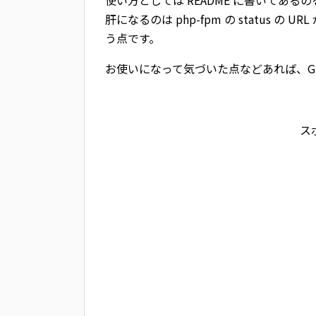
使い方としては README に書いてある
肝になるのは php-fpm の status の URL
う点です。
お使いになって気づいた点などあれば、Git
ス