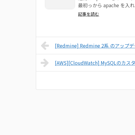
最初っから apache を入れず
記事を読む
[Redmine] Redmine 2系 のアップ
[AWS][CloudWatch] MySQ