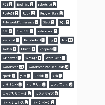
RDS
Redmine
robots.txt
1
5
1
Route53
Ruby
Ruby on Rails
2
11
1
RubyWorldConference
Slack
SQL
4
2
6
SSL
StartSSL
subversion
6
1
5
systemd
Thunderbird
tig
tips
1
1
1
18
Twitter
Ubuntu
vpopmail
1
1
1
Windows7
withings
WordCamp
1
1
8
WordPress
WordPress Popular Posts
24
4
Xperia
yum
Zabbix
zsh
1
1
2
1
いらすとや
インテリア
エアプランツ
1
1
2
エイプリルフール
カスタマイズ
1
6
キャッシュレス
キャンペーン
1
1