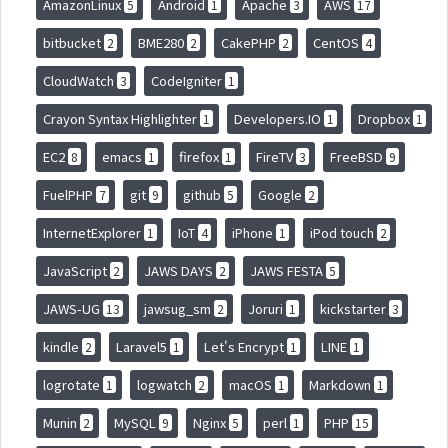
AmazonLinux
Android
Apache
AWS
5
1
3
17
bitbucket
BME280
CakePHP
CentOS
2
2
2
4
CloudWatch
CodeIgniter
3
1
Crayon Syntax Highlighter
Developers.IO
Dropbox
1
1
1
EC2
emacs
firefox
FireTV
FreeBSD
8
1
1
3
9
FuelPHP
git
github
Google
7
9
5
2
InternetExplorer
IoT
iPhone
iPod touch
1
4
1
2
JavaScript
JAWS DAYS
JAWS FESTA
2
2
5
JAWS-UG
jawsug_sm
Joruri
kickstarter
13
2
1
3
kindle
Laravel5
Let's Encrypt
LINE
2
1
1
1
logrotate
logwatch
macOS
Markdown
1
2
1
1
Munin
MySQL
Nginx
perl
PHP
2
9
5
1
15