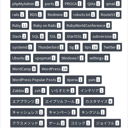
phpMyAdmin
ports
PROCA
Qiita
qmail
1
1
1
1
1
rails
RDS
Redmine
robots.txt
Route53
1
1
5
1
2
Ruby
Ruby on Rails
RubyWorldConference
11
1
4
Slack
SQL
SSL
StartSSL
subversion
2
6
6
1
5
systemd
Thunderbird
tig
tips
Twitter
1
1
1
18
1
Ubuntu
vpopmail
Windows7
withings
1
1
1
1
WordCamp
WordPress
8
24
WordPress Popular Posts
Xperia
yum
4
1
1
Zabbix
zsh
いらすとや
インテリア
2
1
1
1
エアプランツ
エイプリルフール
カスタマイズ
2
1
6
キャッシュレス
キャンペーン
キングジム
1
1
1
クラスメソッド
ゲーム
コミック
ジョイフル
1
2
1
1