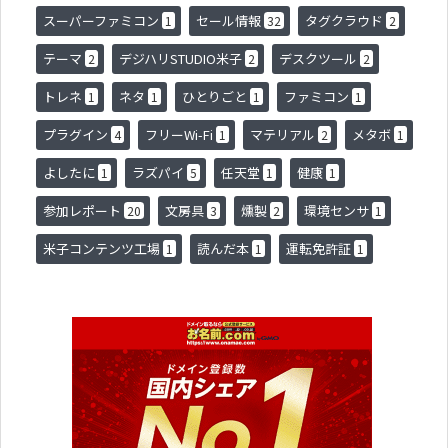
スーパーファミコン
セール情報
タグクラウド
1
32
2
テーマ
デジハリSTUDIO米子
デスクツール
2
2
2
トレネ
ネタ
ひとりごと
ファミコン
1
1
1
1
プラグイン
フリーWi-Fi
マテリアル
メタボ
4
1
2
1
よしたに
ラズパイ
任天堂
健康
1
5
1
1
参加レポート
文房具
燻製
環境センサ
20
3
2
1
米子コンテンツ工場
読んだ本
運転免許証
1
1
1