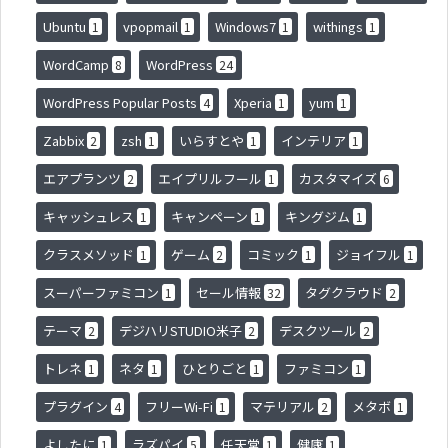
Ubuntu
vpopmail
Windows7
withings
1
1
1
1
WordCamp
WordPress
8
24
WordPress Popular Posts
Xperia
yum
4
1
1
Zabbix
zsh
いらすとや
インテリア
2
1
1
1
エアプランツ
エイプリルフール
カスタマイズ
2
1
6
キャッシュレス
キャンペーン
キングジム
1
1
1
クラスメソッド
ゲーム
コミック
ジョイフル
1
2
1
1
スーパーファミコン
セール情報
タグクラウド
1
32
2
テーマ
デジハリSTUDIO米子
デスクツール
2
2
2
トレネ
ネタ
ひとりごと
ファミコン
1
1
1
1
プラグイン
フリーWi-Fi
マテリアル
メタボ
4
1
2
1
よしたに
ラズパイ
任天堂
健康
1
5
1
1