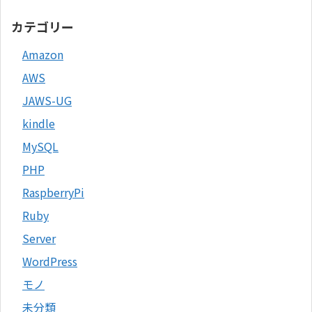
カテゴリー
Amazon
AWS
JAWS-UG
kindle
MySQL
PHP
RaspberryPi
Ruby
Server
WordPress
モノ
未分類