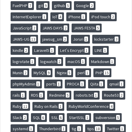
FuelPHP
git
github
Google
7
9
5
2
InternetExplorer
IoT
iPhone
iPod touch
1
4
1
2
JavaScript
JAWS DAYS
JAWS FESTA
2
2
5
JAWS-UG
jawsug_sm
Joruri
kickstarter
13
2
1
3
kindle
Laravel5
Let's Encrypt
LINE
2
1
1
1
logrotate
logwatch
macOS
Markdown
1
2
1
1
Munin
MySQL
Nginx
perl
PHP
2
9
5
1
15
phpMyAdmin
ports
PROCA
Qiita
qmail
1
1
1
1
1
rails
RDS
Redmine
robots.txt
Route53
1
1
5
1
2
Ruby
Ruby on Rails
RubyWorldConference
11
1
4
Slack
SQL
SSL
StartSSL
subversion
2
6
6
1
5
systemd
Thunderbird
tig
tips
Twitter
1
1
1
18
1