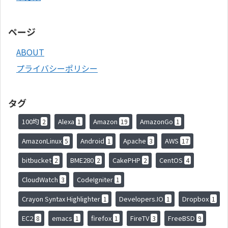
ページ
ABOUT
プライバシーポリシー
タグ
100均
Alexa
Amazon
AmazonGo
2
1
19
1
AmazonLinux
Android
Apache
AWS
5
1
3
17
bitbucket
BME280
CakePHP
CentOS
2
2
2
4
CloudWatch
CodeIgniter
3
1
Crayon Syntax Highlighter
Developers.IO
Dropbox
1
1
1
EC2
emacs
firefox
FireTV
FreeBSD
8
1
1
3
9