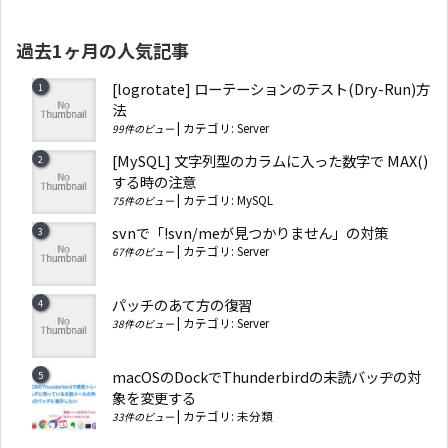
過去1ヶ月の人気記事
[logrotate] ローテーションのテスト(Dry-Run)方
法
|
カテゴリ:
Server
99件のビュー
[MySQL] 文字列型のカラムに入った数字で MAX()
する時の注意
|
カテゴリ:
MySQL
75件のビュー
svnで「!svn/meが見つかりません」の対策
|
カテゴリ:
Server
67件のビュー
パッチのあて方の復習
|
カテゴリ:
Server
38件のビュー
macOSのDockでThunderbirdの未読バッヂの対
象を変更する
|
カテゴリ:
未分類
33件のビュー