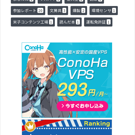
参加レポート
文房具
燻製
環境センサ
20
3
2
1
米子コンテンツ工場
読んだ本
運転免許証
1
1
1