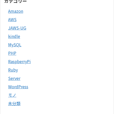
カテゴリー
Amazon
AWS
JAWS-UG
kindle
MySQL
PHP
RaspberryPi
Ruby
Server
WordPress
モノ
未分類