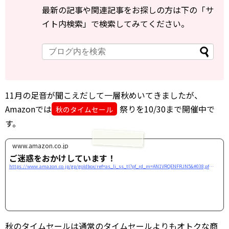
最新の記事や関連記事をお探しの方は下の「サ
イト内検索」で検索してみてください。
11月の足音が聞こえだして一層秋めいてきましたが、
Amazonでは
祭りを10/30まで開催中で
秋のタイムセール
す。
www.amazon.co.jp
ご迷惑をおかけしています！
https://www.amazon.co.jp/gp/goldbox/ref=as_li_ss_tl?pf_rd_m=AN1VRQENFRJN5&#038;pf_rd_s=merchandised-search-4&#038;pf_rd_r=H87NDKCVWF9H8KT1SH4G&#038;pf_rd_t=101&#038;pf_rd_p=b35c4fc3-c54b-495d-afb2-99b458fcfc51&#038;pf_rd_i=15754471&#038;linkCode=ll2&#038;tag=tamulabjp-22&#038;linkId=852eee1f78b346817a505aa91e4a2640
秋のタイムセールは通常のタイムセールよりもオトクな商