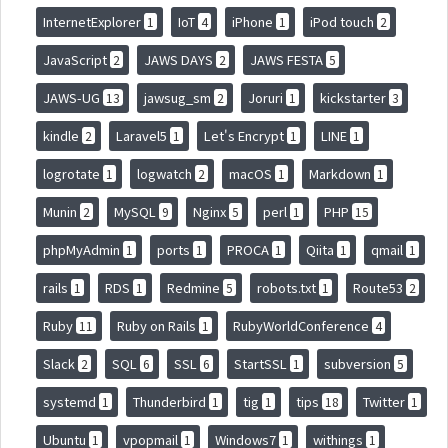
InternetExplorer
IoT
iPhone
iPod touch
1
4
1
2
JavaScript
JAWS DAYS
JAWS FESTA
2
2
5
JAWS-UG
jawsug_sm
Joruri
kickstarter
13
2
1
3
kindle
Laravel5
Let's Encrypt
LINE
2
1
1
1
logrotate
logwatch
macOS
Markdown
1
2
1
1
Munin
MySQL
Nginx
perl
PHP
2
9
5
1
15
phpMyAdmin
ports
PROCA
Qiita
qmail
1
1
1
1
1
rails
RDS
Redmine
robots.txt
Route53
1
1
5
1
2
Ruby
Ruby on Rails
RubyWorldConference
11
1
4
Slack
SQL
SSL
StartSSL
subversion
2
6
6
1
5
systemd
Thunderbird
tig
tips
Twitter
1
1
1
18
1
Ubuntu
vpopmail
Windows7
withings
1
1
1
1