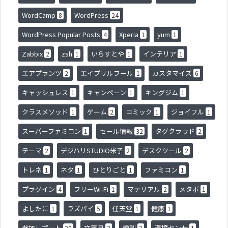
WordCamp
WordPress
8
24
WordPress Popular Posts
Xperia
yum
4
1
1
Zabbix
zsh
いらすとや
インテリア
2
1
1
1
エアプランツ
エイプリルフール
カスタマイズ
2
1
6
キャッシュレス
キャンペーン
キングジム
1
1
1
クラスメソッド
ゲーム
コミック
ジョイフル
1
2
1
1
スーパーファミコン
セール情報
タグクラウド
1
32
2
テーマ
デジハリSTUDIO米子
デスクツール
2
2
2
トレネ
ネタ
ひとりごと
ファミコン
1
1
1
1
プラグイン
フリーWi-Fi
マテリアル
メタボ
4
1
2
1
よしたに
ラズパイ
任天堂
健康
1
5
1
1
参加レポート
文房具
燻製
環境センサ
20
3
2
1