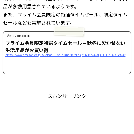
品が多数用意されているようです。
また、プライム会員限定の特選タイムセール、限定タイム
セールなども実施されています。
Amazon.co.jp
プライム会員限定特選タイムセール – 秋冬に欠かせない
生活用品がお買い得
https://www.amazon.co.jp/b/ref=as_li_ss_tl?rh=i:kitchen,n:4743793051,n:4743793051&#038;smid=AN1VRQENFRJN5&#038;node=4743793051&#038;field-enc-merchantbin=AN1VRQENFRJN5&#038;linkCode=ll2&#038;tag=tamulabjp-22&#038;linkId=230a3d950f325e0823aeaf70c2813724
スポンサーリンク