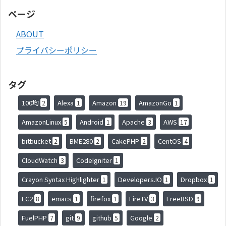
ページ
ABOUT
プライバシーポリシー
タグ
100均
Alexa
Amazon
AmazonGo
2
1
19
1
AmazonLinux
Android
Apache
AWS
5
1
3
17
bitbucket
BME280
CakePHP
CentOS
2
2
2
4
CloudWatch
CodeIgniter
3
1
Crayon Syntax Highlighter
Developers.IO
Dropbox
1
1
1
EC2
emacs
firefox
FireTV
FreeBSD
8
1
1
3
9
FuelPHP
git
github
Google
7
9
5
2