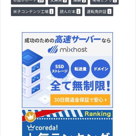
米子コンテンツ工場
読んだ本
運転免許証
1
1
1