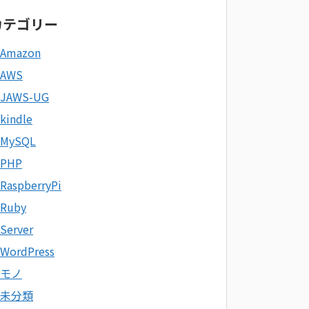
カテゴリー
Amazon
AWS
JAWS-UG
kindle
MySQL
PHP
RaspberryPi
Ruby
Server
WordPress
モノ
未分類