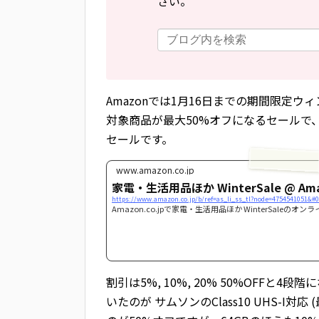
さい。
Amazonでは1月16日までの期間限定
対象商品が最大50%オフになるセールで
セールです。
www.amazon.co.jp
家電・生活用品ほか WinterSale @ Amaz
Amazon.co.jpで家電・生活用品ほか WinterSaleのオ
割引は5%, 10%, 20% 50%OFF
いたのが サムソンのClass10 UHS-I対応