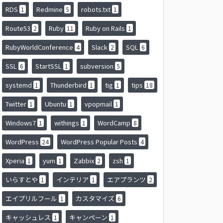
RDS
Redmine
robots.txt
1
5
1
Route53
Ruby
Ruby on Rails
2
11
1
RubyWorldConference
Slack
SQL
4
2
6
SSL
StartSSL
subversion
6
1
5
systemd
Thunderbird
tig
tips
1
1
1
18
Twitter
Ubuntu
vpopmail
1
1
1
Windows7
withings
WordCamp
1
1
8
WordPress
WordPress Popular Posts
24
4
Xperia
yum
Zabbix
zsh
1
1
2
1
いらすとや
インテリア
エアプランツ
1
1
2
エイプリルフール
カスタマイズ
1
6
キャッシュレス
キャンペーン
1
1