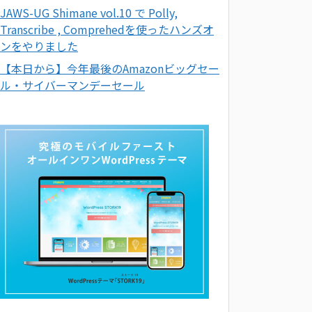
JAWS-UG Shimane vol.10 で Polly,
Transcribe , Comprehedを使ったハンズオ
ンをやりました
【本日から】今年最後のAmazonビッグセー
ル・サイバーマンデーセール