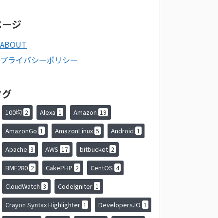
ページ
ABOUT
プライバシーポリシー
タグ
100均
Alexa
Amazon
2
1
19
AmazonGo
AmazonLinux
Android
1
5
1
Apache
AWS
bitbucket
3
17
2
BME280
CakePHP
CentOS
2
2
4
CloudWatch
CodeIgniter
3
1
Crayon Syntax Highlighter
Developers.IO
1
1