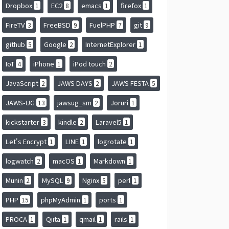
Dropbox
EC2
emacs
firefox
1
8
1
1
FireTV
FreeBSD
FuelPHP
git
3
9
7
9
github
Google
InternetExplorer
5
2
1
IoT
iPhone
iPod touch
4
1
2
JavaScript
JAWS DAYS
JAWS FESTA
2
2
5
JAWS-UG
jawsug_sm
Joruri
13
2
1
kickstarter
kindle
Laravel5
3
2
1
Let's Encrypt
LINE
logrotate
1
1
1
logwatch
macOS
Markdown
2
1
1
Munin
MySQL
Nginx
perl
2
9
5
1
PHP
phpMyAdmin
ports
15
1
1
PROCA
Qiita
qmail
rails
1
1
1
1