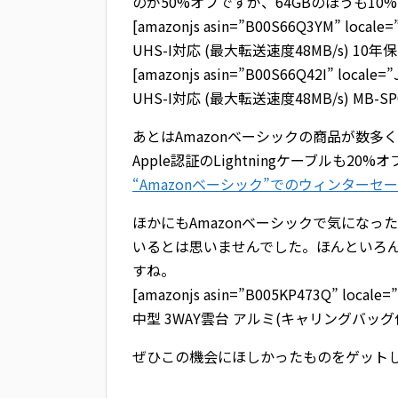
のが50%オフですが、64GBのほうも10
[amazonjs asin=”B00S66Q3YM” locale
UHS-I対応 (最大転送速度48MB/s) 10年
[amazonjs asin=”B00S66Q42I” locale=
UHS-I対応 (最大転送速度48MB/s) MB-SP6
あとはAmazonベーシックの商品が数多
Apple認証のLightningケーブルも
“Amazonベーシック”でのウィンターセ
ほかにもAmazonベーシックで気になっ
いるとは思いませんでした。ほんといろん
すね。
[amazonjs asin=”B005KP473Q” loca
中型 3WAY雲台 アルミ(キャリングバッグ付
ぜひこの機会にほしかったものをゲット