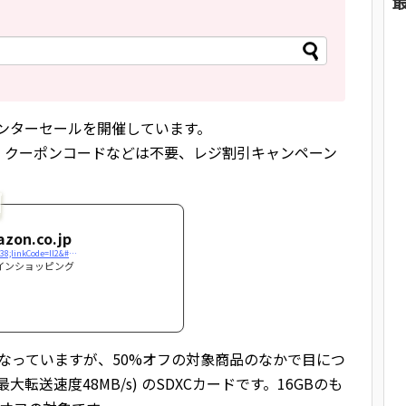
ウィンターセールを開催しています。
、クーポンコードなどは不要、レジ割引キャンペーン
on.co.jp
https://www.amazon.co.jp/b/ref=as_li_ss_tl?node=4754541051&#038;linkCode=ll2&#038;tag=tamulabjp-22&#038;linkId=1c64a2e3bd0d98d06c07dba61fb80e45
ンラインショッピング
と4段階になっていますが、50%オフの対象商品のなかで目につ
 (最大転送速度48MB/s) のSDXCカードです。16GBのも