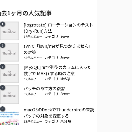
過去1ヶ月の人気記事
[logrotate] ローテーションのテスト
(Dry-Run)方法
|
カテゴリ:
Server
97件のビュー
svnで「!svn/meが見つかりません」
の対策
|
カテゴリ:
Server
68件のビュー
[MySQL] 文字列型のカラムに入った
数字で MAX() する時の注意
|
カテゴリ:
MySQL
67件のビュー
パッチのあて方の復習
|
カテゴリ:
Server
37件のビュー
macOSのDockでThunderbirdの未読
バッヂの対象を変更する
|
カテゴリ:
未分類
33件のビュー