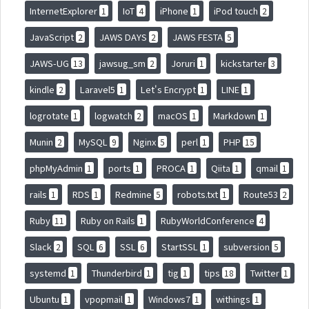
InternetExplorer
IoT
iPhone
iPod touch
1
4
1
2
JavaScript
JAWS DAYS
JAWS FESTA
2
2
5
JAWS-UG
jawsug_sm
Joruri
kickstarter
13
2
1
3
kindle
Laravel5
Let's Encrypt
LINE
2
1
1
1
logrotate
logwatch
macOS
Markdown
1
2
1
1
Munin
MySQL
Nginx
perl
PHP
2
9
5
1
15
phpMyAdmin
ports
PROCA
Qiita
qmail
1
1
1
1
1
rails
RDS
Redmine
robots.txt
Route53
1
1
5
1
2
Ruby
Ruby on Rails
RubyWorldConference
11
1
4
Slack
SQL
SSL
StartSSL
subversion
2
6
6
1
5
systemd
Thunderbird
tig
tips
Twitter
1
1
1
18
1
Ubuntu
vpopmail
Windows7
withings
1
1
1
1