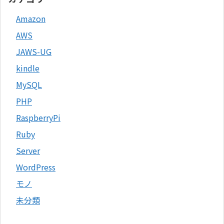
Amazon
AWS
JAWS-UG
kindle
MySQL
PHP
RaspberryPi
Ruby
Server
WordPress
モノ
未分類