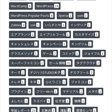
WordCamp
WordPress
8
24
WordPress Popular Posts
Xperia
yum
4
1
1
Zabbix
zsh
いらすとや
インテリア
2
1
1
1
エアプランツ
エイプリルフール
カスタマイズ
2
1
6
キャッシュレス
キャンペーン
キングジム
1
1
1
クラスメソッド
ゲーム
コミック
ジョイフル
1
2
1
1
スーパーファミコン
セール情報
タグクラウド
1
32
2
テーマ
デジハリSTUDIO米子
デスクツール
2
2
2
トレネ
ネタ
ひとりごと
ファミコン
1
1
1
1
プラグイン
フリーWi-Fi
マテリアル
メタボ
4
1
2
1
よしたに
ラズパイ
任天堂
健康
1
5
1
1
参加レポート
文房具
燻製
環境センサ
20
3
2
1