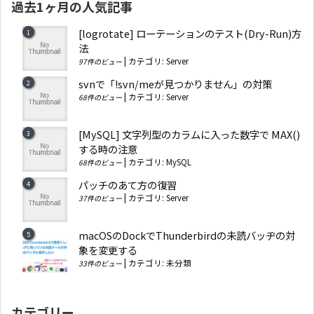
過去1ヶ月の人気記事
[logrotate] ローテーションのテスト(Dry-Run)方
法
|
カテゴリ:
Server
97件のビュー
svnで「!svn/meが見つかりません」の対策
|
カテゴリ:
Server
68件のビュー
[MySQL] 文字列型のカラムに入った数字で MAX()
する時の注意
|
カテゴリ:
MySQL
68件のビュー
パッチのあて方の復習
|
カテゴリ:
Server
37件のビュー
macOSのDockでThunderbirdの未読バッヂの対
象を変更する
|
カテゴリ:
未分類
33件のビュー
カテゴリー