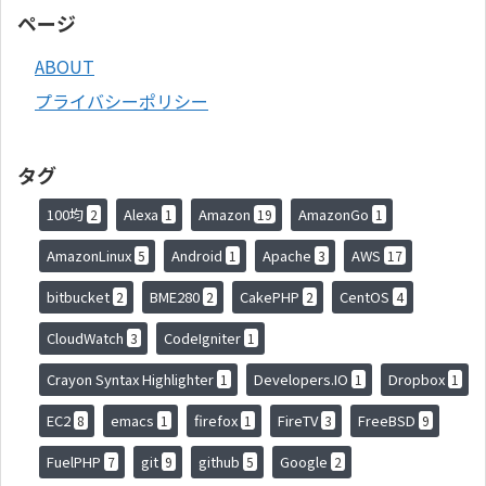
ページ
ABOUT
プライバシーポリシー
タグ
100均
Alexa
Amazon
AmazonGo
2
1
19
1
AmazonLinux
Android
Apache
AWS
5
1
3
17
bitbucket
BME280
CakePHP
CentOS
2
2
2
4
CloudWatch
CodeIgniter
3
1
Crayon Syntax Highlighter
Developers.IO
Dropbox
1
1
1
EC2
emacs
firefox
FireTV
FreeBSD
8
1
1
3
9
FuelPHP
git
github
Google
7
9
5
2