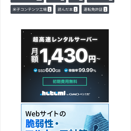
米子コンテンツ工場
読んだ本
運転免許証
1
1
1