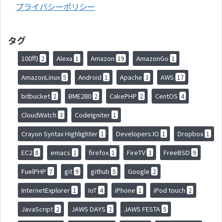
プライバシーポリシー
タグ
100均
Alexa
Amazon
AmazonGo
2
1
19
1
AmazonLinux
Android
Apache
AWS
5
1
3
17
bitbucket
BME280
CakePHP
CentOS
2
2
2
4
CloudWatch
CodeIgniter
3
1
Crayon Syntax Highlighter
Developers.IO
Dropbox
1
1
1
EC2
emacs
firefox
FireTV
FreeBSD
8
1
1
3
9
FuelPHP
git
github
Google
7
9
5
2
InternetExplorer
IoT
iPhone
iPod touch
1
4
1
2
JavaScript
JAWS DAYS
JAWS FESTA
2
2
5