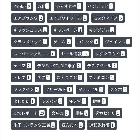
Zabbix
zsh
いらすとや
インテリア
2
1
1
1
エアプランツ
エイプリルフール
カスタマイズ
2
1
6
キャッシュレス
キャンペーン
キングジム
1
1
1
クラスメソッド
ゲーム
コミック
ジョイフル
1
2
1
1
スーパーファミコン
セール情報
タグクラウド
1
32
2
テーマ
デジハリSTUDIO米子
デスクツール
2
2
2
トレネ
ネタ
ひとりごと
ファミコン
1
1
1
1
プラグイン
フリーWi-Fi
マテリアル
メタボ
4
1
2
1
よしたに
ラズパイ
任天堂
健康
1
5
1
1
参加レポート
文房具
燻製
環境センサ
20
3
2
1
米子コンテンツ工場
読んだ本
運転免許証
1
1
1