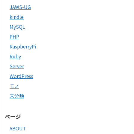
JAWS-UG
kindle
MySQL
PHP
RaspberryPi
Ruby
Server
WordPress
モノ
未分類
ページ
ABOUT