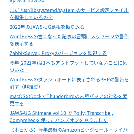
#jawsfesta2024
まだ /usr/lib/systemd/system のサービス設定ファイル
を編集しているの？
2022年のJAWS-UG島根を振り返る
WordPressの古くなった記事の冒頭にメッセージや警告
を表示する
ZabbixServer, Proxyのバージョンを監視する
今年(2021年)は1本もアウトプットしていないことに気
づいた…
WordPressのダッシュボードに表示されるPHPの警告を
消す（非推奨）
macOSのDockでThunderbirdの未読バッヂの対象を変
更する
JAWS-UG Shimane vol.10 で Polly, Transcribe ,
Comprehedを使ったハンズオンをやりました
【本日から】今年最後のAmazonビッグセール・サイバ