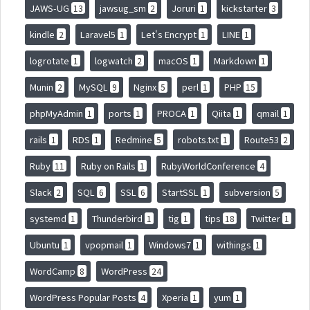
JAWS-UG
jawsug_sm
Joruri
kickstarter
13
2
1
3
kindle
Laravel5
Let's Encrypt
LINE
2
1
1
1
logrotate
logwatch
macOS
Markdown
1
2
1
1
Munin
MySQL
Nginx
perl
PHP
2
9
5
1
15
phpMyAdmin
ports
PROCA
Qiita
qmail
1
1
1
1
1
rails
RDS
Redmine
robots.txt
Route53
1
1
5
1
2
Ruby
Ruby on Rails
RubyWorldConference
11
1
4
Slack
SQL
SSL
StartSSL
subversion
2
6
6
1
5
systemd
Thunderbird
tig
tips
Twitter
1
1
1
18
1
Ubuntu
vpopmail
Windows7
withings
1
1
1
1
WordCamp
WordPress
8
24
WordPress Popular Posts
Xperia
yum
4
1
1