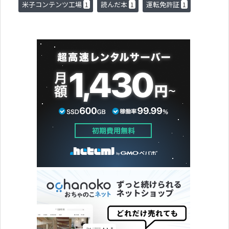
米子コンテンツ工場
読んだ本
運転免許証
1
1
1