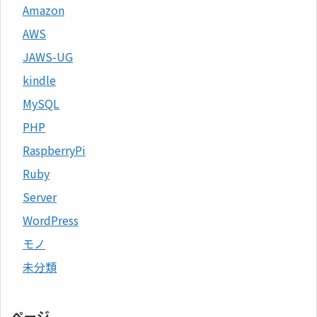
Amazon
AWS
JAWS-UG
kindle
MySQL
PHP
RaspberryPi
Ruby
Server
WordPress
モノ
未分類
ページ