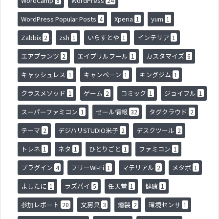
WordCamp
WordPress
8
24
WordPress Popular Posts
Xperia
yum
4
1
1
Zabbix
zsh
いらすとや
インテリア
2
1
1
1
エアプランツ
エイプリルフール
カスタマイズ
2
1
6
キャッシュレス
キャンペーン
キングジム
1
1
1
クラスメソッド
ゲーム
コミック
ジョイフル
1
2
1
1
スーパーファミコン
セール情報
タグクラウド
1
32
2
テーマ
デジハリSTUDIO米子
デスクツール
2
2
2
トレネ
ネタ
ひとりごと
ファミコン
1
1
1
1
プラグイン
フリーWi-Fi
マテリアル
メタボ
4
1
2
1
よしたに
ラズパイ
任天堂
健康
1
5
1
1
参加レポート
文房具
燻製
環境センサ
20
3
2
1