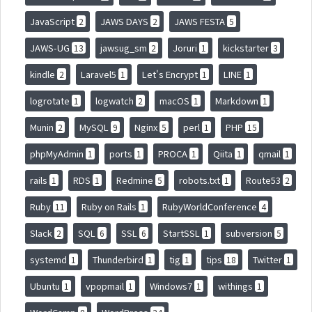
JavaScript
JAWS DAYS
JAWS FESTA
2
2
5
JAWS-UG
jawsug_sm
Joruri
kickstarter
13
2
1
3
kindle
Laravel5
Let's Encrypt
LINE
2
1
1
1
logrotate
logwatch
macOS
Markdown
1
2
1
1
Munin
MySQL
Nginx
perl
PHP
2
9
5
1
15
phpMyAdmin
ports
PROCA
Qiita
qmail
1
1
1
1
1
rails
RDS
Redmine
robots.txt
Route53
1
1
5
1
2
Ruby
Ruby on Rails
RubyWorldConference
11
1
4
Slack
SQL
SSL
StartSSL
subversion
2
6
6
1
5
systemd
Thunderbird
tig
tips
Twitter
1
1
1
18
1
Ubuntu
vpopmail
Windows7
withings
1
1
1
1