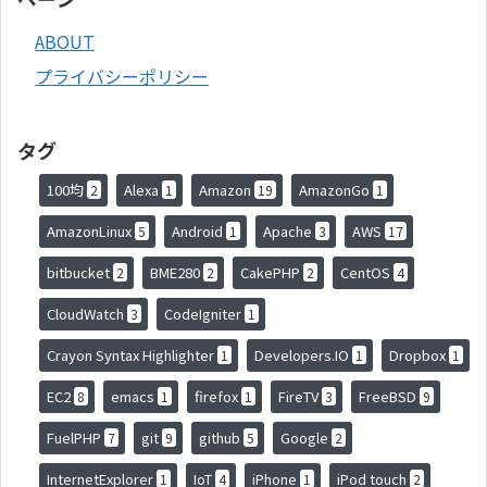
ABOUT
プライバシーポリシー
タグ
100均
Alexa
Amazon
AmazonGo
2
1
19
1
AmazonLinux
Android
Apache
AWS
5
1
3
17
bitbucket
BME280
CakePHP
CentOS
2
2
2
4
CloudWatch
CodeIgniter
3
1
Crayon Syntax Highlighter
Developers.IO
Dropbox
1
1
1
EC2
emacs
firefox
FireTV
FreeBSD
8
1
1
3
9
FuelPHP
git
github
Google
7
9
5
2
InternetExplorer
IoT
iPhone
iPod touch
1
4
1
2