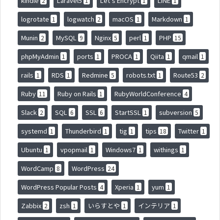
kindle
Laravel5
Let's Encrypt
LINE
2
1
1
1
logrotate
logwatch
macOS
Markdown
1
2
1
1
Munin
MySQL
Nginx
perl
PHP
2
9
5
1
15
phpMyAdmin
ports
PROCA
Qiita
qmail
1
1
1
1
1
rails
RDS
Redmine
robots.txt
Route53
1
1
5
1
2
Ruby
Ruby on Rails
RubyWorldConference
11
1
4
Slack
SQL
SSL
StartSSL
subversion
2
6
6
1
5
systemd
Thunderbird
tig
tips
Twitter
1
1
1
18
1
Ubuntu
vpopmail
Windows7
withings
1
1
1
1
WordCamp
WordPress
8
24
WordPress Popular Posts
Xperia
yum
4
1
1
Zabbix
zsh
いらすとや
インテリア
2
1
1
1