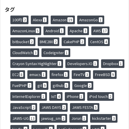
タグ
100均
Alexa
Amazon
AmazonGo
2
1
19
1
AmazonLinux
Android
Apache
AWS
5
1
3
17
bitbucket
BME280
CakePHP
CentOS
2
2
2
4
CloudWatch
CodeIgniter
3
1
Crayon Syntax Highlighter
Developers.IO
Dropbox
1
1
1
EC2
emacs
firefox
FireTV
FreeBSD
8
1
1
3
9
FuelPHP
git
github
Google
7
9
5
2
InternetExplorer
IoT
iPhone
iPod touch
1
4
1
2
JavaScript
JAWS DAYS
JAWS FESTA
2
2
5
JAWS-UG
jawsug_sm
Joruri
kickstarter
13
2
1
3