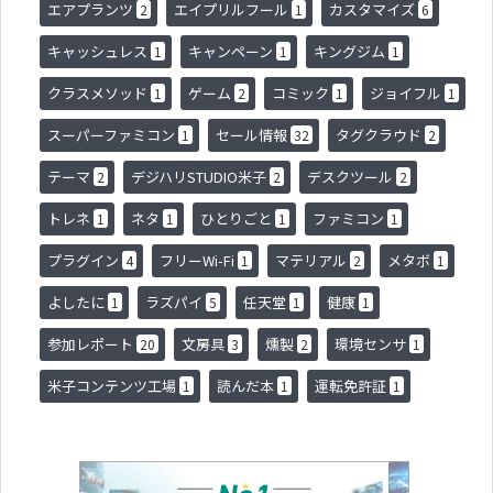
エアプランツ
エイプリルフール
カスタマイズ
2
1
6
キャッシュレス
キャンペーン
キングジム
1
1
1
クラスメソッド
ゲーム
コミック
ジョイフル
1
2
1
1
スーパーファミコン
セール情報
タグクラウド
1
32
2
テーマ
デジハリSTUDIO米子
デスクツール
2
2
2
トレネ
ネタ
ひとりごと
ファミコン
1
1
1
1
プラグイン
フリーWi-Fi
マテリアル
メタボ
4
1
2
1
よしたに
ラズパイ
任天堂
健康
1
5
1
1
参加レポート
文房具
燻製
環境センサ
20
3
2
1
米子コンテンツ工場
読んだ本
運転免許証
1
1
1