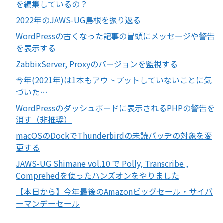
を編集しているの？
2022年のJAWS-UG島根を振り返る
WordPressの古くなった記事の冒頭にメッセージや警告
を表示する
ZabbixServer, Proxyのバージョンを監視する
今年(2021年)は1本もアウトプットしていないことに気
づいた…
WordPressのダッシュボードに表示されるPHPの警告を
消す（非推奨）
macOSのDockでThunderbirdの未読バッヂの対象を変
更する
JAWS-UG Shimane vol.10 で Polly, Transcribe ,
Comprehedを使ったハンズオンをやりました
【本日から】今年最後のAmazonビッグセール・サイバ
ーマンデーセール