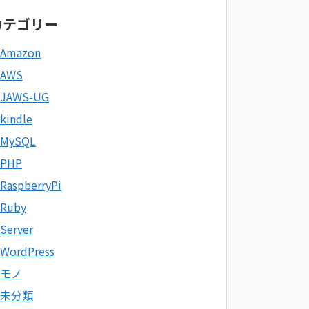
カテゴリー
Amazon
AWS
JAWS-UG
kindle
MySQL
PHP
RaspberryPi
Ruby
Server
WordPress
モノ
未分類