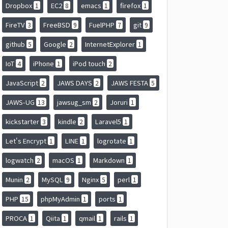
Dropbox
EC2
emacs
firefox
1
8
1
1
FireTV
FreeBSD
FuelPHP
git
3
9
7
9
github
Google
InternetExplorer
5
2
1
IoT
iPhone
iPod touch
4
1
2
JavaScript
JAWS DAYS
JAWS FESTA
2
2
5
JAWS-UG
jawsug_sm
Joruri
13
2
1
kickstarter
kindle
Laravel5
3
2
1
Let's Encrypt
LINE
logrotate
1
1
1
logwatch
macOS
Markdown
2
1
1
Munin
MySQL
Nginx
perl
2
9
5
1
PHP
phpMyAdmin
ports
15
1
1
PROCA
Qiita
qmail
rails
1
1
1
1