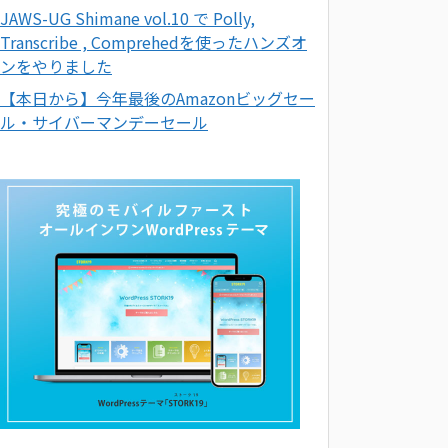
JAWS-UG Shimane vol.10 で Polly,
Transcribe , Comprehedを使ったハンズオ
ンをやりました
【本日から】今年最後のAmazonビッグセー
ル・サイバーマンデーセール