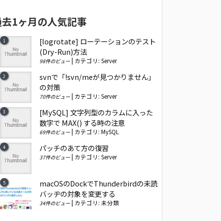
過去1ヶ月の人気記事
[logrotate] ローテーションのテスト
(Dry-Run)方法
|
カテゴリ:
Server
98件のビュー
svnで「!svn/meが見つかりません」
の対策
|
カテゴリ:
Server
70件のビュー
[MySQL] 文字列型のカラムに入った
数字で MAX() する時の注意
|
カテゴリ:
MySQL
69件のビュー
パッチのあて方の復習
|
カテゴリ:
Server
37件のビュー
macOSのDockでThunderbirdの未読
バッヂの対象を変更する
|
カテゴリ:
未分類
34件のビュー