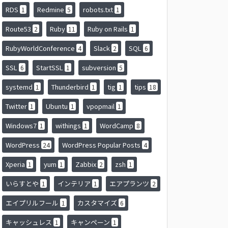
RDS
Redmine
robots.txt
1
5
1
Route53
Ruby
Ruby on Rails
2
11
1
RubyWorldConference
Slack
SQL
4
2
6
SSL
StartSSL
subversion
6
1
5
systemd
Thunderbird
tig
tips
1
1
1
18
Twitter
Ubuntu
vpopmail
1
1
1
Windows7
withings
WordCamp
1
1
8
WordPress
WordPress Popular Posts
24
4
Xperia
yum
Zabbix
zsh
1
1
2
1
いらすとや
インテリア
エアプランツ
1
1
2
エイプリルフール
カスタマイズ
1
6
キャッシュレス
キャンペーン
1
1