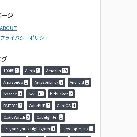
ページ
ABOUT
プライバシーポリシー
タグ
100均
Alexa
Amazon
2
1
19
AmazonGo
AmazonLinux
Android
1
5
1
Apache
AWS
bitbucket
3
17
2
BME280
CakePHP
CentOS
2
2
4
CloudWatch
CodeIgniter
3
1
Crayon Syntax Highlighter
Developers.IO
1
1