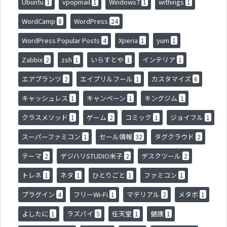
Ubuntu
vpopmail
Windows7
withings
1
1
1
1
WordCamp
WordPress
8
24
WordPress Popular Posts
Xperia
yum
4
1
1
Zabbix
zsh
いらすとや
インテリア
2
1
1
1
エアプランツ
エイプリルフール
カスタマイズ
2
1
6
キャッシュレス
キャンペーン
キングジム
1
1
1
クラスメソッド
ゲーム
コミック
ジョイフル
1
2
1
1
スーパーファミコン
セール情報
タグクラウド
1
32
2
テーマ
デジハリSTUDIO米子
デスクツール
2
2
2
トレネ
ネタ
ひとりごと
ファミコン
1
1
1
1
プラグイン
フリーWi-Fi
マテリアル
メタボ
4
1
2
1
よしたに
ラズパイ
任天堂
健康
1
5
1
1