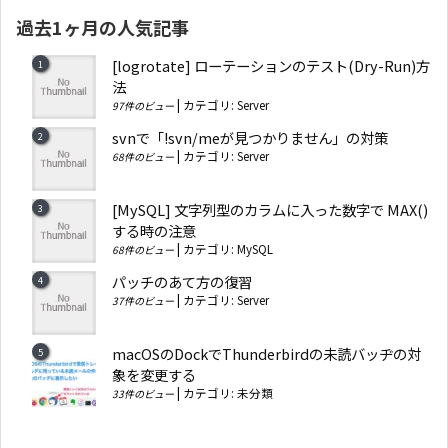
過去1ヶ月の人気記事
[logrotate] ローテーションのテスト(Dry-Run)方
法
|
カテゴリ:
Server
97件のビュー
svnで「!svn/meが見つかりません」の対策
|
カテゴリ:
Server
68件のビュー
[MySQL] 文字列型のカラムに入った数字で MAX()
する時の注意
|
カテゴリ:
MySQL
68件のビュー
パッチのあて方の復習
|
カテゴリ:
Server
37件のビュー
macOSのDockでThunderbirdの未読バッヂの対
象を変更する
|
カテゴリ:
未分類
33件のビュー