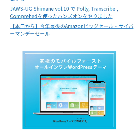
JAWS-UG Shimane vol.10 で Polly, Transcribe ,
Comprehedを使ったハンズオンをやりました
【本日から】今年最後のAmazonビッグセール・サイバ
ーマンデーセール