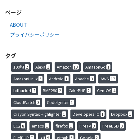
ページ
ABOUT
プライバシーポリシー
タグ
100均
Alexa
Amazon
AmazonGo
2
1
19
1
AmazonLinux
Android
Apache
AWS
5
1
3
17
bitbucket
BME280
CakePHP
CentOS
2
2
2
4
CloudWatch
CodeIgniter
3
1
Crayon Syntax Highlighter
Developers.IO
Dropbox
1
1
1
EC2
emacs
firefox
FireTV
FreeBSD
8
1
1
3
9
FuelPHP
git
github
Google
7
9
5
2