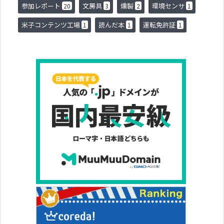
参加レポート
文房具
燻製
環境センサ
20
3
2
1
米子コンテンツ工場
読んだ本
運転免許証
1
1
1