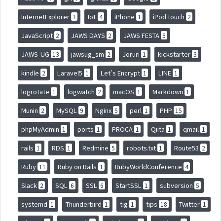
InternetExplorer
IoT
iPhone
iPod touch
1
4
1
2
JavaScript
JAWS DAYS
JAWS FESTA
2
2
5
JAWS-UG
jawsug_sm
Joruri
kickstarter
13
2
1
3
kindle
Laravel5
Let's Encrypt
LINE
2
1
1
1
logrotate
logwatch
macOS
Markdown
1
2
1
1
Munin
MySQL
Nginx
perl
PHP
2
9
5
1
15
phpMyAdmin
ports
PROCA
Qiita
qmail
1
1
1
1
1
rails
RDS
Redmine
robots.txt
Route53
1
1
5
1
2
Ruby
Ruby on Rails
RubyWorldConference
11
1
4
Slack
SQL
SSL
StartSSL
subversion
2
6
6
1
5
systemd
Thunderbird
tig
tips
Twitter
1
1
1
18
1