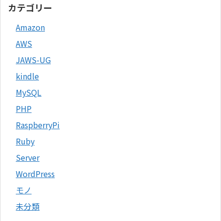
カテゴリー
Amazon
AWS
JAWS-UG
kindle
MySQL
PHP
RaspberryPi
Ruby
Server
WordPress
モノ
未分類