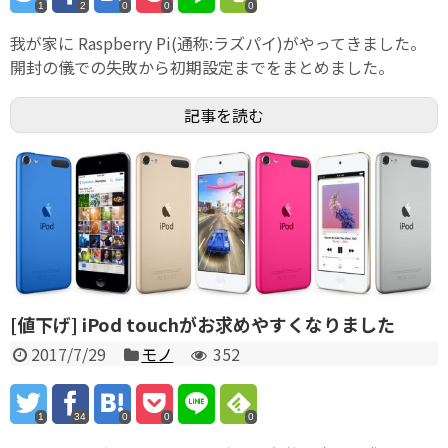
1
2
0
0
0
我が家に Raspberry Pi(通称:ラズパイ)がやってきました。
開封の儀での失敗から初期設定までをまとめました。
記事を読む
[値下げ] iPod touchがお求めやすくなりました
2017/7/29
モノ
352
1
34
0
0
0