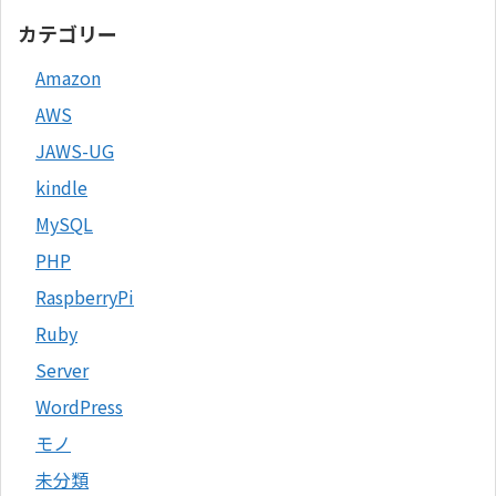
カテゴリー
Amazon
AWS
JAWS-UG
kindle
MySQL
PHP
RaspberryPi
Ruby
Server
WordPress
モノ
未分類