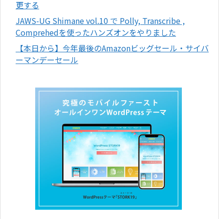
更する
JAWS-UG Shimane vol.10 で Polly, Transcribe ,
Comprehedを使ったハンズオンをやりました
【本日から】今年最後のAmazonビッグセール・サイバ
ーマンデーセール