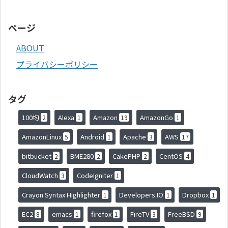
ページ
ABOUT
プライバシーポリシー
タグ
100均
Alexa
Amazon
AmazonGo
2
1
19
1
AmazonLinux
Android
Apache
AWS
5
1
3
17
bitbucket
BME280
CakePHP
CentOS
2
2
2
4
CloudWatch
CodeIgniter
3
1
Crayon Syntax Highlighter
Developers.IO
Dropbox
1
1
1
EC2
emacs
firefox
FireTV
FreeBSD
8
1
1
3
9